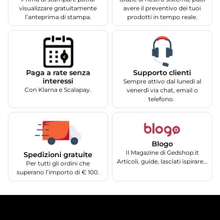
visualizzare gratuitamente
avere il preventivo dei tuoi
l’anteprima di stampa.
prodotti in tempo reale.
Supporto clienti
Paga a rate senza
interessi
Sempre attivo dal lunedì al
Con Klarna e Scalapay.
venerdì via chat, email o
telefono.
Blogo
Il Magazine di Gedshop.it
Spedizioni gratuite
Articoli, guide, lasciati ispirare...
Per tutti gli ordini che
superano l’importo di € 100.