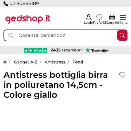
02 80886189
Login
Preferiti
Carrello
Menu
2435
recensioni
Home page
Gadget A-Z
Antistress
Food
Antistress bottiglia birra
in poliuretano 14,5cm -
Colore giallo