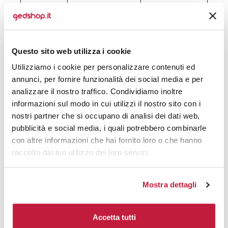
300
---
---
500
€ 3,72
€ 4,22
Questo sito web utilizza i cookie
1000
€ 3,42
€ 3,82
Utilizziamo i cookie per personalizzare contenuti ed
2000
€ 3,37
€ 3,71
annunci, per fornire funzionalità dei social media e per
analizzare il nostro traffico. Condividiamo inoltre
3000
€ 3,13
€ 3,45
informazioni sul modo in cui utilizzi il nostro sito con i
nostri partner che si occupano di analisi dei dati web,
10000
€ 2,90
€ 3,12
pubblicità e social media, i quali potrebbero combinarle
con altre informazioni che hai fornito loro o che hanno
raccolto dal tuo utilizzo dei loro servizi.
Tecniche di stampa
Domande e risposte
Mostra dettagli
Accetta tutti