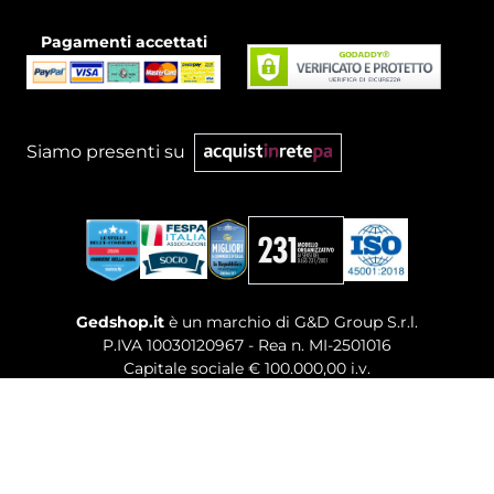
Pagamenti accettati
Siamo presenti su
Gedshop.it
è un marchio di G&D Group S.r.l.
P.IVA 10030120967 - Rea n. MI-2501016
Capitale sociale € 100.000,00 i.v.
Sede legale, Uffici Commerciali: Via Giuseppe Govone,
14 - 20154 Milano (MI)
Tel. 02 80886189
-
Mail. commerciale@gedshop.it