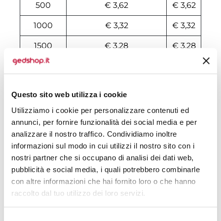
500
€ 3,62
€ 3,62
1000
€ 3,32
€ 3,32
1500
€ 3,28
€ 3,28
2000
€ 3,27
€ 3,27
2500
€ 3,27
€ 3,27
Questo sito web utilizza i cookie
3000
€ 3,03
€ 3,03
Utilizziamo i cookie per personalizzare contenuti ed
annunci, per fornire funzionalità dei social media e per
4500
€ 3,02
€ 3,02
analizzare il nostro traffico. Condividiamo inoltre
informazioni sul modo in cui utilizzi il nostro sito con i
9500
€ 2,86
€ 2,86
nostri partner che si occupano di analisi dei dati web,
14500
€ 2,80
€ 2,80
pubblicità e social media, i quali potrebbero combinarle
con altre informazioni che hai fornito loro o che hanno
499500
€ 2,80
€ 2,80
raccolto dal tuo utilizzo dei loro servizi.
500000
€ 2,80
€ 2,80