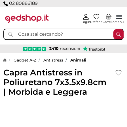
02 80886189
Login
Preferiti
Carrello
Menu
2410
recensioni
Home page
Gadget A-Z
Antistress
Animali
Capra Antistress in
Poliuretano 7x3.5x9.8cm
| Morbida e Leggera