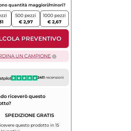
vono quantità maggiori/minori?
ezzi
500 pezzi
1000 pezzi
31
€ 2,97
€ 2,67
LCOLA PREVENTIVO
RDINA UN CAMPIONE
2411
recensioni
do riceverò questo
otto?
SPEDIZIONE GRATIS
icevere questo prodotto in 15