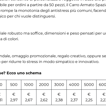
ibile per ordini a partire da 50 pezzi, il Carro Armato Spaz
e rompe la monotonia degli antistress più comuni, facen
gico per chi vuole distinguersi.
ale robusto ma soffice, dimensioni e peso pensati per un 
di colori.
ndale, omaggio promozionale, regalo creativo, oppure 
 per ridurre lo stress in modo simpatico e innovativo.
rse? Ecco uno schema
00
500
1000
2000
3000
4000
5000
60
€
€
€
€
€
€
€
€
31
2,97
2,67
2,62
2,38
2,37
2,25
2,2