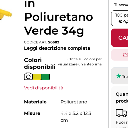
in
Ti ser
Poliuretano
100 p
€ 4,
Verde 34g
CA
CODICE ART.
S0682
Leggi descrizione completa
O
Colori
Clicca sul colore per
visualizzare un anteprima
disponibili
Vedi disponibilità
Quan
prod
Materiale
Poliuretano
Misure
4.4 x 5.2 x 12.3
cm
Puoi r