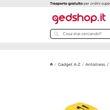
Trasporto gratuito
per ordini super
Home page
Gadget A-Z
Antistress