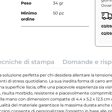
giorni
Peso
34 gr
Ovvero
Minimo
50 pz
ordine
03/09
02/09
ecniche di stampa
Domande e risp
 soluzione perfetta per chi desidera allentare la tensione e
ti di stress quotidiano. La sua inedita forma di carro ar
a superficie liscia, offre una piacevole esperienza sia visi
, risulta morbido, resistente e piacevolmente comprimib
la mano con dimensioni compatte di 4.4 x 5.2 x 12.3 cm e
ualità del materiale garantisce la massima durata anche co
 colori consente di personalizzare l’oggetto in base alle p