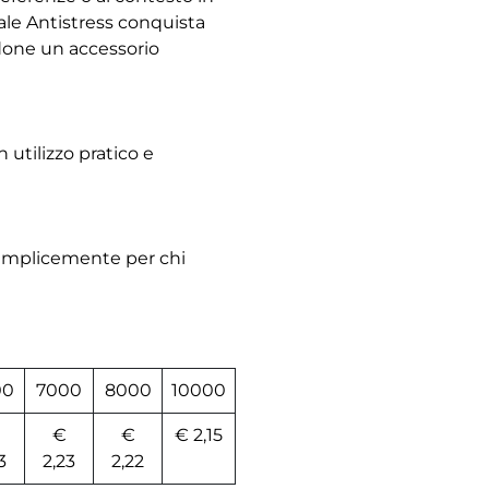
iale Antistress conquista
done un accessorio
utilizzo pratico e
semplicemente per chi
00
7000
8000
10000
€
€
€ 2,15
3
2,23
2,22