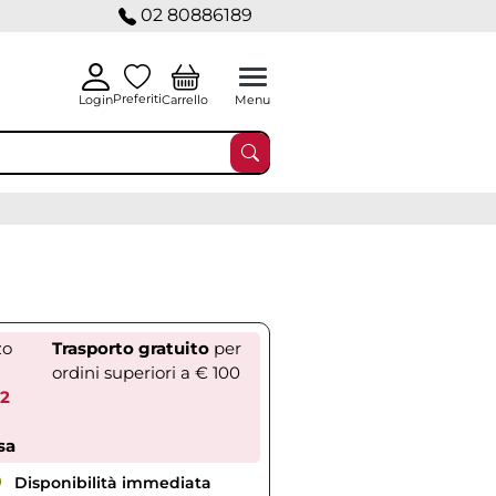
02 80886189
Preferiti
Carrello
Login
Menu
zo
Trasporto gratuito
per
ordini superiori a € 100
62
sa
Disponibilità immediata