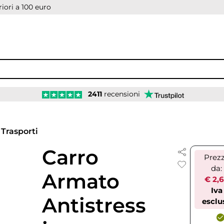
iori a 100 euro
2411
recensioni
Trasporti
Carro
Prez
da:
Armato
€ 2,
Iva
Antistress
esclu