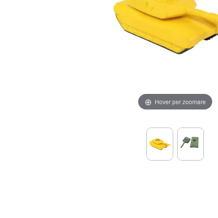
Hover per zoomare