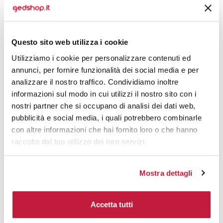
5000
€ 2,50
€ 2,76
6000
€ 2,48
€ 2,74
Questo sito web utilizza i cookie
7000
€ 2,48
€ 2,73
Utilizziamo i cookie per personalizzare contenuti ed
annunci, per fornire funzionalità dei social media e per
8000
€ 2,47
€ 2,72
analizzare il nostro traffico. Condividiamo inoltre
informazioni sul modo in cui utilizzi il nostro sito con i
10000
€ 2,40
€ 2,62
nostri partner che si occupano di analisi dei dati web,
pubblicità e social media, i quali potrebbero combinarle
Tecniche di stampa
con altre informazioni che hai fornito loro o che hanno
raccolto dal tuo utilizzo dei loro servizi.
Domande e risposte
Mostra dettagli
Prodotti alternativi
Accetta tutti