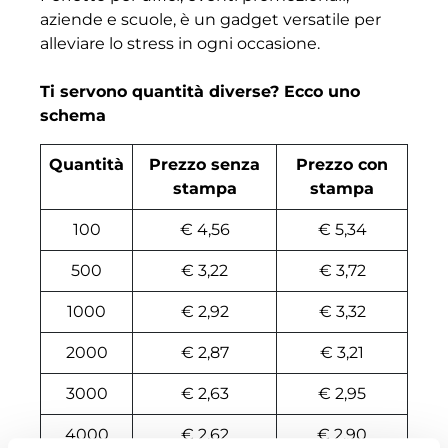
aziende e scuole, è un gadget versatile per
alleviare lo stress in ogni occasione.
Ti servono quantità diverse? Ecco uno
schema
Quantità
Prezzo senza
Prezzo con
stampa
stampa
100
€ 4,56
€ 5,34
500
€ 3,22
€ 3,72
1000
€ 2,92
€ 3,32
2000
€ 2,87
€ 3,21
3000
€ 2,63
€ 2,95
4000
€ 2,62
€ 2,90