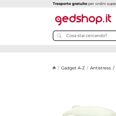
Trasporto gratuito
per ordini super
Home page
Gadget A-Z
Antistress