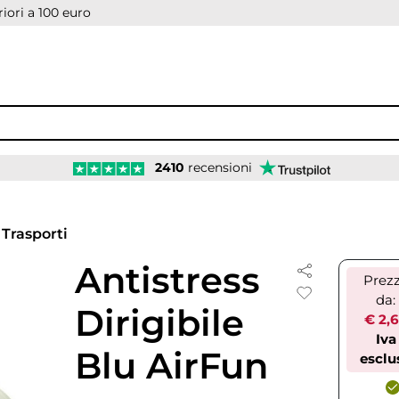
iori a 100 euro
2410
recensioni
Trasporti
Antistress
Prez
da:
Dirigibile
€ 2,
Iva
Blu AirFun
esclu