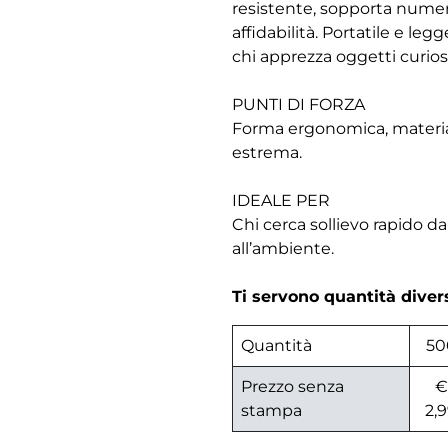
resistente, sopporta numer
affidabilità. Portatile e le
chi apprezza oggetti curiosi
PUNTI DI FORZA
Forma ergonomica, materiali 
estrema.
IDEALE PER
Chi cerca sollievo rapido da
all’ambiente.
Ti servono quantità dive
Quantità
50
Prezzo senza
€
stampa
2,