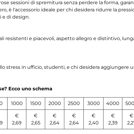
ose sessioni di spremitura senza perdere la forma, gara
ggero, è l'accessorio ideale per chi desidera ridurre la pr
 e di design.
resistenti e piacevoli, aspetto allegro e distintivo, lung
llo stress in ufficio, studenti, e chi desidera aggiungere 
rse? Ecco uno schema
0
1000
1500
2000
2500
3000
4000
50
€
€
€
€
€
€
€
99
2,69
2,65
2,64
2,64
2,40
2,39
2,2