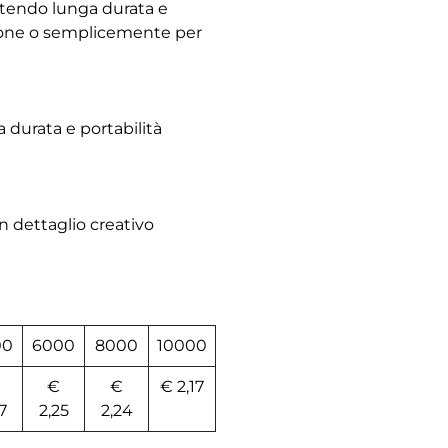
ntendo lunga durata e
essione o semplicemente per
a durata e portabilità
un dettaglio creativo
00
6000
8000
10000
€
€
€ 2,17
7
2,25
2,24