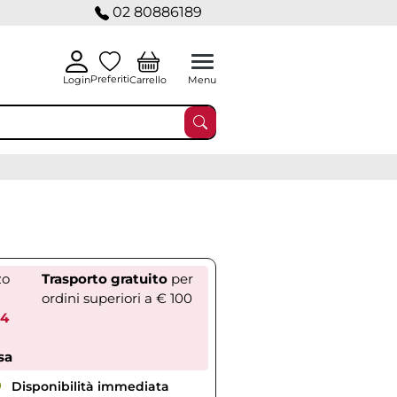
02 80886189
Preferiti
Carrello
Login
Menu
zo
Trasporto gratuito
per
ordini superiori a € 100
64
sa
Disponibilità immediata