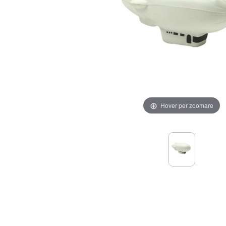
Hover per zoomare