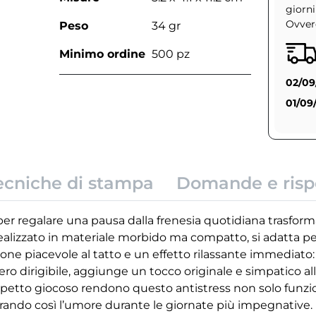
giorni
Ovvero
Peso
34 gr
Minimo ordine
500 pz
02/09
01/09
ecniche di stampa
Domande e risp
 per regalare una pausa dalla frenesia quotidiana trasfor
lizzato in materiale morbido ma compatto, si adatta pe
e piacevole al tatto e un effetto rilassante immediato: 
ero dirigibile, aggiunge un tocco originale e simpatico all
e l’aspetto giocoso rendono questo antistress non solo fun
iorando così l’umore durante le giornate più impegnative