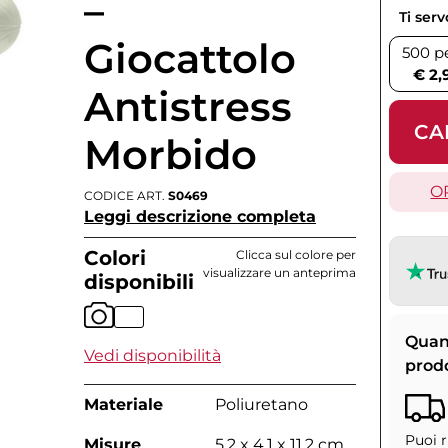
–
Ti ser
Giocattolo
500 p
€ 2,
Antistress
CA
Morbido
O
CODICE ART.
S0469
Leggi descrizione completa
Colori
Clicca sul colore per
visualizzare un anteprima
disponibili
Quan
Vedi disponibilità
prod
Materiale
Poliuretano
Puoi r
Misure
5.2 x 4.1 x 11.2 cm