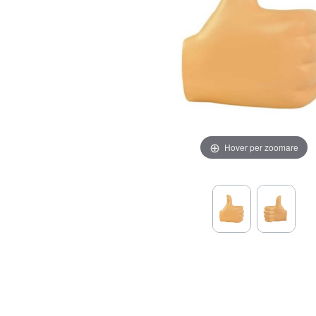
Hover per zoomare