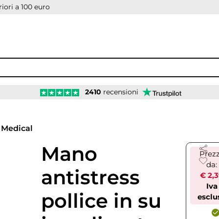
iori a 100 euro
2410
recensioni
Medical
Mano
Prez
da:
antistress
€ 2,
Iva
pollice in su
esclu