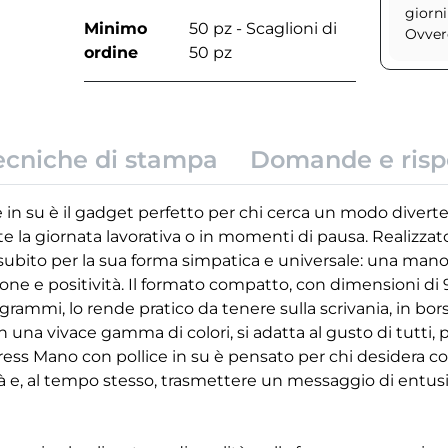
giorni
Minimo
50 pz - Scaglioni di
Ovvero
ordine
50 pz
ecniche di stampa
Domande e risp
 in su è il gadget perfetto per chi cerca un modo diverte
te la giornata lavorativa o in momenti di pausa. Realizzat
subito per la sua forma simpatica e universale: una mano c
ione e positività. Il formato compatto, con dimensioni di 
rammi, lo rende pratico da tenere sulla scrivania, in bor
in una vivace gamma di colori, si adatta al gusto di tutti,
stress Mano con pollice in su è pensato per chi desidera
ità e, al tempo stesso, trasmettere un messaggio di entu