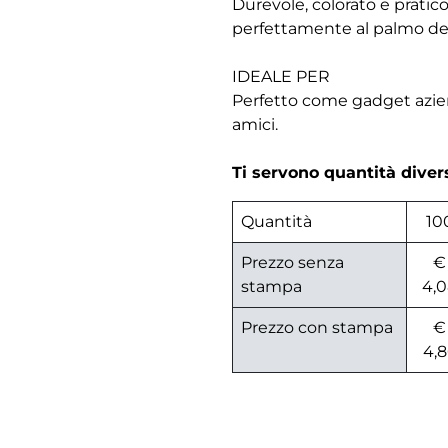
Durevole, colorato e pratico
perfettamente al palmo de
IDEALE PER
Perfetto come gadget aziend
amici.
Ti servono quantità dive
Quantità
10
Prezzo senza
€
stampa
4,
Prezzo con stampa
€
4,8