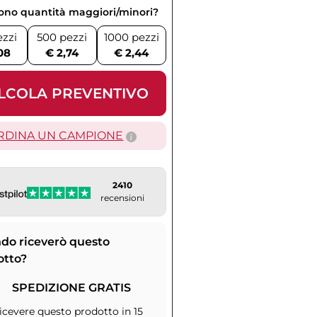
vono quantità maggiori/minori?
ezzi
500 pezzi
1000 pezzi
08
€ 2,74
€ 2,44
LCOLA PREVENTIVO
RDINA UN CAMPIONE
2410
recensioni
do riceverò questo
otto?
SPEDIZIONE GRATIS
icevere questo prodotto in 15