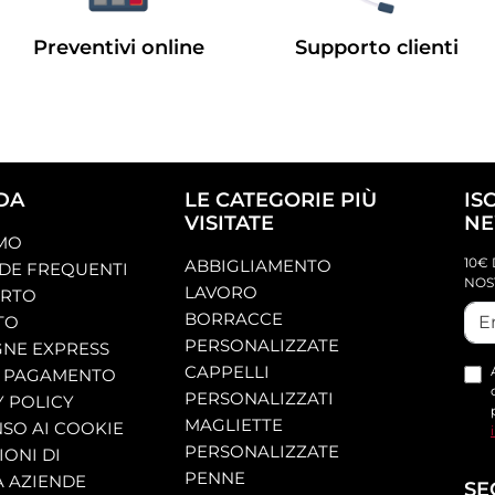
Preventivi online
Supporto clienti
DA
LE CATEGORIE PIÙ
IS
VISITATE
NE
AMO
10€ 
ABBIGLIAMENTO
E FREQUENTI
NOS
LAVORO
ORTO
BORRACCE
TO
PERSONALIZZATE
NE EXPRESS
CAPPELLI
 PAGAMENTO
PERSONALIZZATI
Y POLICY
MAGLIETTE
SO AI COOKIE
PERSONALIZZATE
ONI DI
PENNE
A AZIENDE
SE