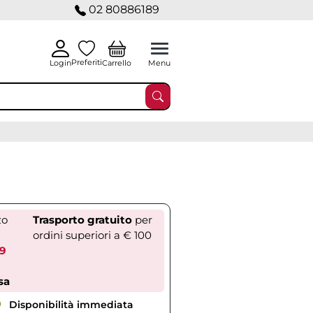
02 80886189
Preferiti
Carrello
Login
Menu
zo
Trasporto gratuito
per
ordini superiori a € 100
39
sa
Disponibilità immediata