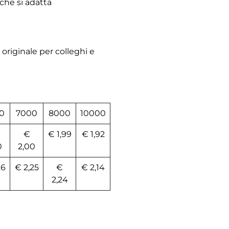
 che si adatta
originale per colleghi e
0
7000
8000
10000
€
€ 1,99
€ 1,92
0
2,00
26
€ 2,25
€
€ 2,14
2,24