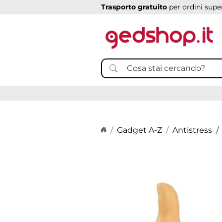
Trasporto gratuito
per ordini super
Home page
Gadget A-Z
Antistress