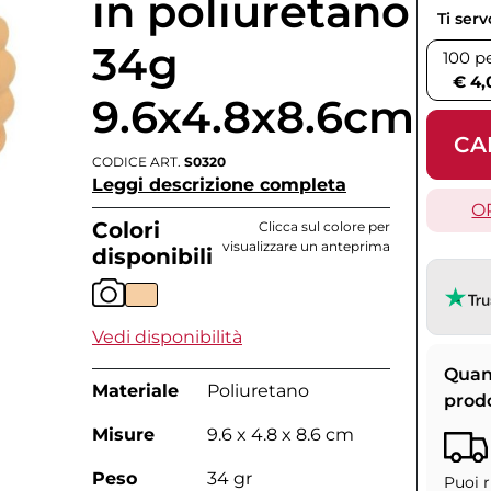
in poliuretano
Ti ser
34g
100 p
€ 4,
9.6x4.8x8.6cm
CA
CODICE ART.
S0320
Leggi descrizione completa
O
Colori
Clicca sul colore per
visualizzare un anteprima
disponibili
Vedi disponibilità
Quan
Materiale
Poliuretano
prod
Misure
9.6 x 4.8 x 8.6 cm
Peso
34 gr
Puoi r