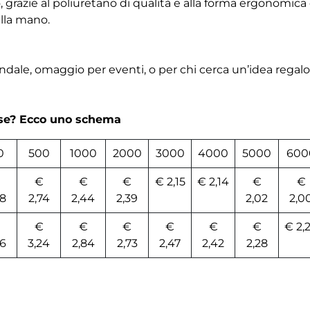
, grazie al poliuretano di qualità e alla forma ergonomica
lla mano.
ale, omaggio per eventi, o per chi cerca un’idea regalo 
rse? Ecco uno schema
0
500
1000
2000
3000
4000
5000
600
€
€
€
€ 2,15
€ 2,14
€
€
08
2,74
2,44
2,39
2,02
2,0
€
€
€
€
€
€
€ 2,
6
3,24
2,84
2,73
2,47
2,42
2,28