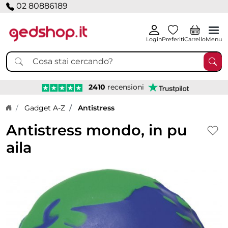
02 80886189
Login
Preferiti
Carrello
Menu
2410
recensioni
Home page
Gadget A-Z
Antistress
Antistress mondo, in pu
aila