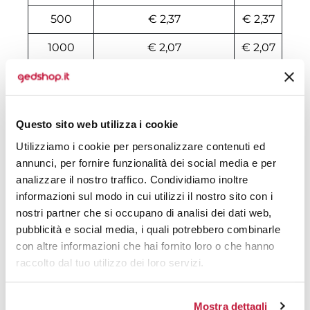
500
€ 2,37
€ 2,37
1000
€ 2,07
€ 2,07
2000
€ 2,02
€ 2,02
3000
€ 1,78
€ 1,78
Questo sito web utilizza i cookie
4000
€ 1,77
€ 1,77
Utilizziamo i cookie per personalizzare contenuti ed
5000
€ 1,65
€ 1,65
annunci, per fornire funzionalità dei social media e per
analizzare il nostro traffico. Condividiamo inoltre
6000
€ 1,63
€ 1,63
informazioni sul modo in cui utilizzi il nostro sito con i
nostri partner che si occupano di analisi dei dati web,
7000
€ 1,63
€ 1,63
pubblicità e social media, i quali potrebbero combinarle
8000
€ 1,62
€ 1,62
con altre informazioni che hai fornito loro o che hanno
raccolto dal tuo utilizzo dei loro servizi.
10000
€ 1,55
€ 1,55
Mostra dettagli