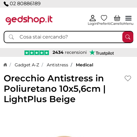
02 80886189
Login
Preferiti
Carrello
Menu
2434
recensioni
Home page
Gadget A-Z
Antistress
Medical
Orecchio Antistress in
Poliuretano 10x5,6cm |
LightPlus Beige