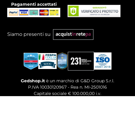
Pagamenti accettati
Siamo presenti su
Gedshop.it
è un marchio di G&D Group S.r.l.
P.IVA 10030120967 - Rea n. MI-2501016
Capitale sociale € 100.000,00 i.v.
Sede legale, Uffici Commerciali: Via Giuseppe Govone,
14 - 20154 Milano (MI)
Tel. 02 80886189
-
Mail. commerciale@gedshop.it
© 2026 GEDSHOP. ALL RIGHTS RESERVED.