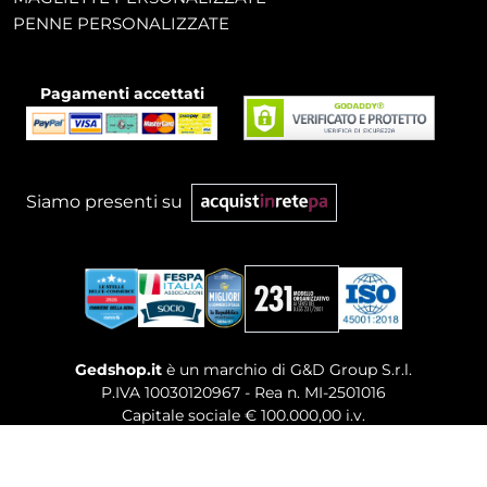
PENNE PERSONALIZZATE
Pagamenti accettati
Siamo presenti su
Gedshop.it
è un marchio di G&D Group S.r.l.
P.IVA 10030120967 - Rea n. MI-2501016
Capitale sociale € 100.000,00 i.v.
Sede legale, Uffici Commerciali: Via Giuseppe Govone,
14 - 20154 Milano (MI)
Tel. 02 80886189
-
Mail. commerciale@gedshop.it