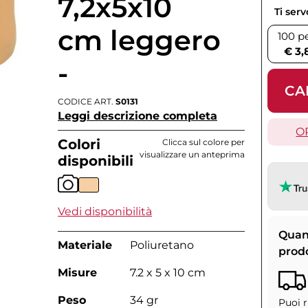
7,2x5x10
Ti ser
cm leggero
100 p
€ 3,
-
CA
CODICE ART.
S0131
Leggi descrizione completa
O
Colori
Clicca sul colore per
visualizzare un anteprima
disponibili
Vedi disponibilità
Quan
Materiale
Poliuretano
prod
Misure
7.2 x 5 x 10 cm
Peso
34 gr
Puoi r