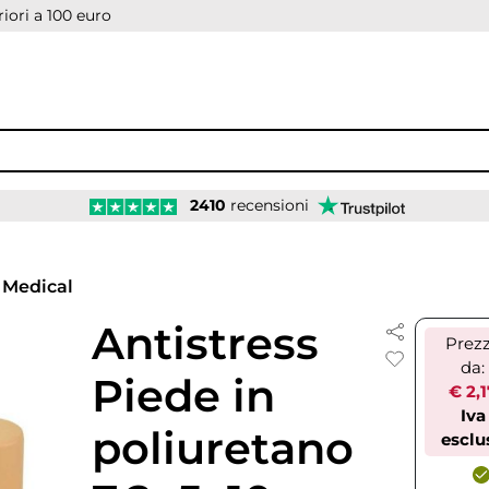
iori a 100 euro
2410
recensioni
Medical
Antistress
Prez
da:
Piede in
€ 2,1
Iva
poliuretano
esclu