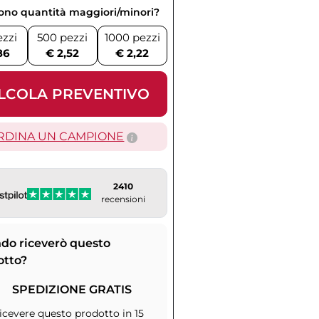
vono quantità maggiori/minori?
ezzi
500 pezzi
1000 pezzi
86
€ 2,52
€ 2,22
LCOLA PREVENTIVO
RDINA UN CAMPIONE
2410
recensioni
do riceverò questo
otto?
SPEDIZIONE GRATIS
icevere questo prodotto in 15