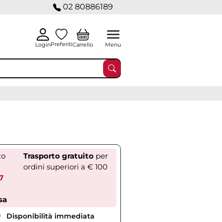
02 80886189
Preferiti
Carrello
Login
Menu
zo
Trasporto gratuito
per
ordini superiori a € 100
7
sa
Disponibilità immediata