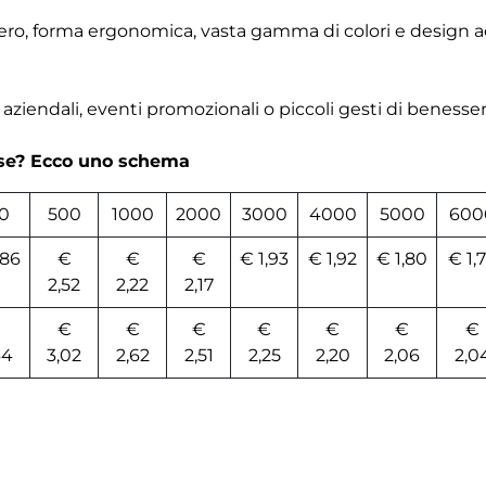
gero, forma ergonomica, vasta gamma di colori e design a
aziendali, eventi promozionali o piccoli gesti di benesse
rse? Ecco uno schema
0
500
1000
2000
3000
4000
5000
600
,86
€
€
€
€ 1,93
€ 1,92
€ 1,80
€ 1,
2,52
2,22
2,17
€
€
€
€
€
€
€
€
64
3,02
2,62
2,51
2,25
2,20
2,06
2,0