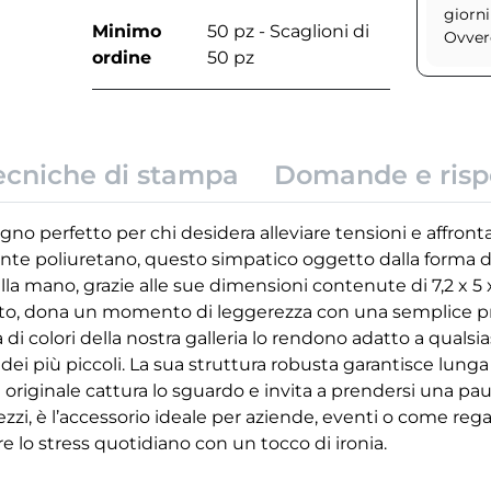
giorni
Minimo
50 pz - Scaglioni di
Ovvero
ordine
50 pz
ecniche di stampa
Domande e risp
gno perfetto per chi desidera alleviare tensioni e affront
stente poliuretano, questo simpatico oggetto dalla forma d
a mano, grazie alle sue dimensioni contenute di 7,2 x 5 x
ato, dona un momento di leggerezza con una semplice pr
à di colori della nostra galleria lo rendono adatto a qualsi
ta dei più piccoli. La sua struttura robusta garantisce lu
originale cattura lo sguardo e invita a prendersi una paus
ezzi, è l’accessorio ideale per aziende, eventi o come reg
 lo stress quotidiano con un tocco di ironia.