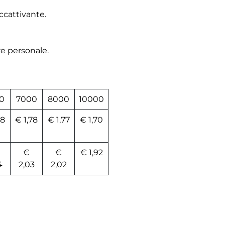
ccattivante.
re personale.
0
7000
8000
10000
78
€ 1,78
€ 1,77
€ 1,70
€
€
€ 1,92
4
2,03
2,02