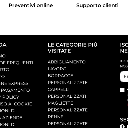
Preventivi online
Supporto clienti
DA
LE CATEGORIE PIÙ
IS
VISITATE
NE
AMO
10€ 
ABBIGLIAMENTO
E FREQUENTI
NOS
LAVORO
ORTO
BORRACCE
TO
PERSONALIZZATE
NE EXPRESS
CAPPELLI
 PAGAMENTO
PERSONALIZZATI
Y POLICY
MAGLIETTE
SO AI COOKIE
PERSONALIZZATE
ONI DI
PENNE
A AZIENDE
SE
PERSONALIZZATE
ONI DI