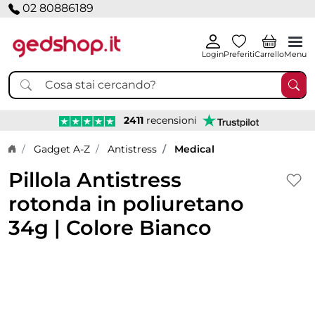
02 80886189
Login
Preferiti
Carrello
Menu
2411
recensioni
Home page
Gadget A-Z
Antistress
Medical
Pillola Antistress
rotonda in poliuretano
34g | Colore Bianco