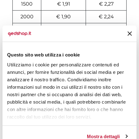
1500
€ 1,91
€ 2,27
2000
€ 1,90
€ 2,24
2500
€ 1,90
€ 2,24
3000
€ 1,66
€ 1,98
4500
€ 1,65
€ 1,93
Questo sito web utilizza i cookie
Utilizziamo i cookie per personalizzare contenuti ed
9500
€ 1,49
€ 1,72
annunci, per fornire funzionalità dei social media e per
analizzare il nostro traffico. Condividiamo inoltre
14500
€ 1,43
€ 1,65
informazioni sul modo in cui utilizzi il nostro sito con i
499500
€ 1,43
€ 1,65
nostri partner che si occupano di analisi dei dati web,
pubblicità e social media, i quali potrebbero combinarle
500000
€ 1,43
€ 1,65
con altre informazioni che hai fornito loro o che hanno
raccolto dal tuo utilizzo dei loro servizi.
Tecniche di stampa
Mostra dettagli