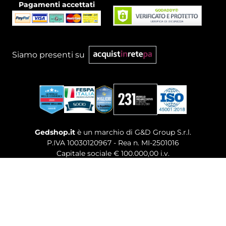
Pagamenti accettati
Siamo presenti su
Gedshop.it
è un marchio di G&D Group S.r.l.
P.IVA 10030120967 - Rea n. MI-2501016
Capitale sociale € 100.000,00 i.v.
Sede legale, Uffici Commerciali: Via Giuseppe Govone,
14 - 20154 Milano (MI)
Tel. 02 80886189
-
Mail. commerciale@gedshop.it
© 2026 GEDSHOP. ALL RIGHTS RESERVED.