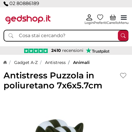
02 80886189
Login
Preferiti
Carrello
Menu
2410
recensioni
Home page
Gadget A-Z
Antistress
Animali
Antistress Puzzola in
poliuretano 7x6x5.7cm