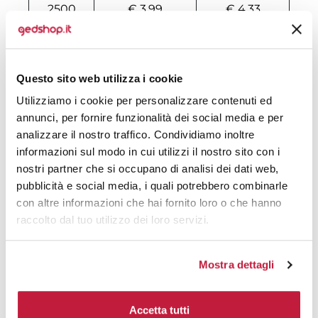
2500
€ 3,99
€ 4,33
3000
€ 3,75
€ 4,07
4500
€ 3,74
€ 4,02
Questo sito web utilizza i cookie
9500
€ 3,58
€ 3,81
Utilizziamo i cookie per personalizzare contenuti ed
annunci, per fornire funzionalità dei social media e per
14500
€ 3,52
€ 3,74
analizzare il nostro traffico. Condividiamo inoltre
informazioni sul modo in cui utilizzi il nostro sito con i
499500
€ 3,52
€ 3,74
nostri partner che si occupano di analisi dei dati web,
500000
€ 3,52
€ 3,74
pubblicità e social media, i quali potrebbero combinarle
con altre informazioni che hai fornito loro o che hanno
raccolto dal tuo utilizzo dei loro servizi.
Tecniche di stampa
Mostra dettagli
Domande e risposte
Accetta tutti