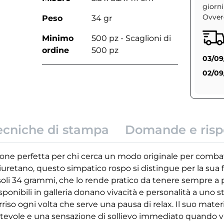
giorni
Ovvero
Peso
34 gr
Minimo
500 pz - Scaglioni di
ordine
500 pz
03/09
02/09
ecniche di stampa
Domande e risp
ione perfetta per chi cerca un modo originale per combat
liuretano, questo simpatico rospo si distingue per la sua 
i soli 34 grammi, che lo rende pratico da tenere sempre a 
 disponibili in galleria donano vivacità e personalità a uno
iso ogni volta che serve una pausa di relax. Il suo materi
tevole e una sensazione di sollievo immediato quando 