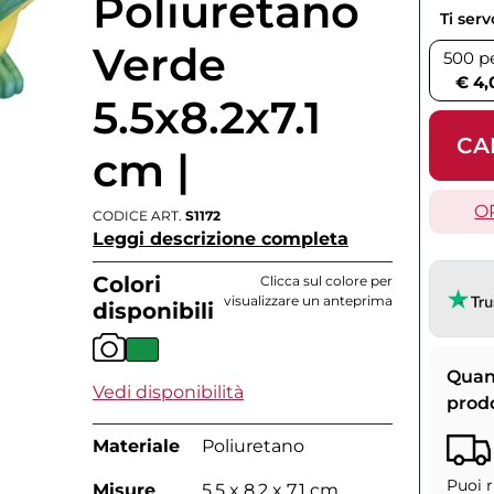
Poliuretano
Ti ser
Verde
500 p
€ 4,
5.5x8.2x7.1
CA
cm |
O
CODICE ART.
S1172
Leggi descrizione completa
Colori
Clicca sul colore per
visualizzare un anteprima
disponibili
Quan
Vedi disponibilità
prod
Materiale
Poliuretano
Puoi r
Misure
5.5 x 8.2 x 7.1 cm