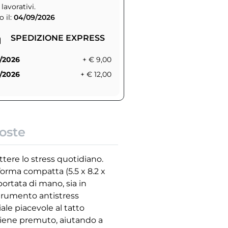
 lavorativi.
 il:
04/09/2026
SPEDIZIONE EXPRESS
/2026
+ € 9,00
/2026
+ € 12,00
oste
tere lo stress quotidiano.
forma compatta (5.5 x 8.2 x
portata di mano, sia in
 strumento antistress
ale piacevole al tatto
viene premuto, aiutando a