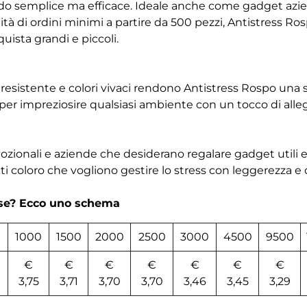
odo semplice ma efficace. Ideale anche come gadget azi
lità di ordini minimi a partire da 500 pezzi, Antistress Ros
ista grandi e piccoli.
resistente e colori vivaci rendono Antistress Rospo una sc
o per impreziosire qualsiasi ambiente con un tocco di alleg
mozionali e aziende che desiderano regalare gadget utili e
ti coloro che vogliono gestire lo stress con leggerezza e
rse? Ecco uno schema
1000
1500
2000
2500
3000
4500
9500
€
€
€
€
€
€
€
3,75
3,71
3,70
3,70
3,46
3,45
3,29