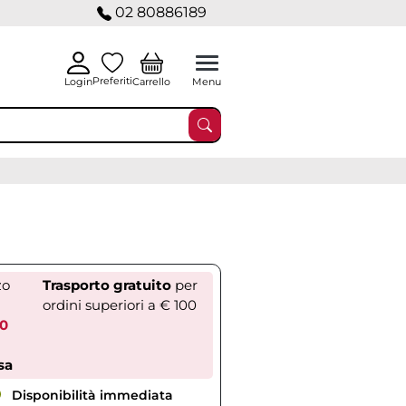
02 80886189
Preferiti
Carrello
Login
Menu
zo
Trasporto gratuito
per
ordini superiori a € 100
70
sa
Disponibilità immediata