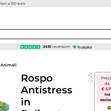
iori a 100 euro
2410
recensioni
Animali
Rospo
Prez
da:
Antistress
€ 3,
Iva
in
esclu