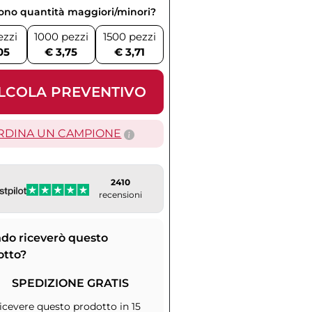
vono quantità maggiori/minori?
ezzi
1000 pezzi
1500 pezzi
05
€ 3,75
€ 3,71
LCOLA PREVENTIVO
RDINA UN CAMPIONE
2410
recensioni
do riceverò questo
otto?
SPEDIZIONE GRATIS
icevere questo prodotto in 15