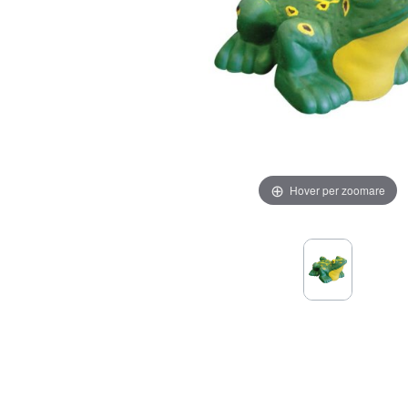
Hover per zoomare