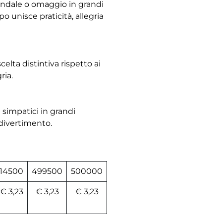
endale o omaggio in grandi
po unisce praticità, allegria
elta distintiva rispetto ai
ria.
 simpatici in grandi
 divertimento.
14500
499500
500000
€ 3,23
€ 3,23
€ 3,23