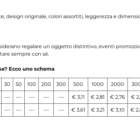
ice, design originale, colori assortiti, leggerezza e dimen
desiderano regalare un oggetto distintivo, eventi promozio
rtare sempre con sé.
rse? Ecco uno schema
30
50
100
200
300
500
1000
2000
30
---
---
---
---
---
€ 3,11
€ 2,81
€ 2,76
€ 2
---
---
---
---
---
€ 3,61
€ 3,21
€ 3,10
€ 2