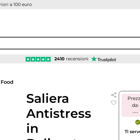
iori a 100 euro
2410
recensioni
Food
Saliera
Prez
da:
Antistress
---
in
Ti ser