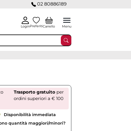
02 80886189
Preferiti
Carrello
Login
Menu
zo
Trasporto gratuito
per
ordini superiori a € 100
Disponibilità immediata
vono quantità maggiori/minori?