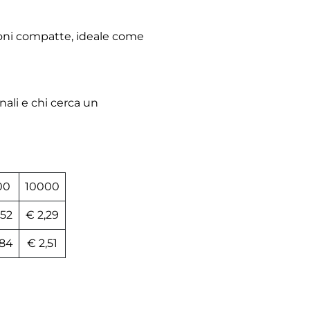
sioni compatte, ideale come
nali e chi cerca un
00
10000
,52
€ 2,29
,84
€ 2,51