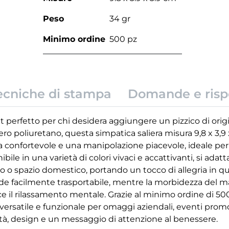
Peso
34 gr
Minimo ordine
500 pz
ecniche di stampa
Domande e risp
et perfetto per chi desidera aggiungere un pizzico di origin
ero poliuretano, questa simpatica saliera misura 9,8 x 3,9
confortevole e una manipolazione piacevole, ideale per a
bile in una varietà di colori vivaci e accattivanti, si adat
ro o spazio domestico, portando un tocco di allegria in qu
e facilmente trasportabile, mentre la morbidezza del mat
ce il rilassamento mentale. Grazie al minimo ordine di 500 
versatile e funzionale per omaggi aziendali, eventi promo
ità, design e un messaggio di attenzione al benessere.