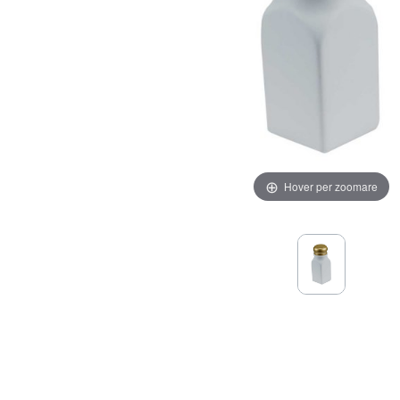
Hover per zoomare