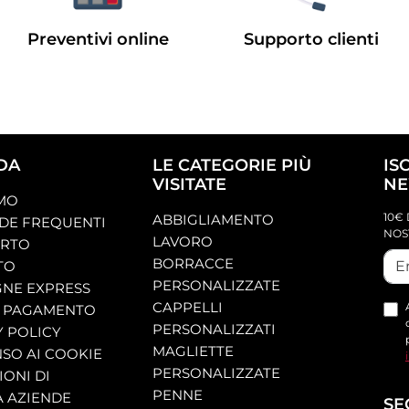
Preventivi online
Supporto clienti
DA
LE CATEGORIE PIÙ
IS
VISITATE
NE
AMO
10€ 
ABBIGLIAMENTO
E FREQUENTI
NOS
LAVORO
ORTO
BORRACCE
TO
PERSONALIZZATE
NE EXPRESS
CAPPELLI
 PAGAMENTO
PERSONALIZZATI
Y POLICY
MAGLIETTE
SO AI COOKIE
PERSONALIZZATE
ONI DI
PENNE
A AZIENDE
SE