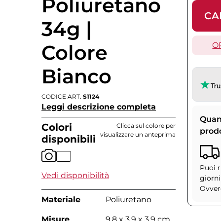
Poliuretano
CA
34g |
Colore
O
Bianco
CODICE ART.
S1124
Leggi descrizione completa
Quan
Colori
Clicca sul colore per
prod
visualizzare un anteprima
disponibili
Puoi r
Vedi disponibilità
giorni
Ovvero
Materiale
Poliuretano
Misure
9.8 x 3.9 x 3.9 cm