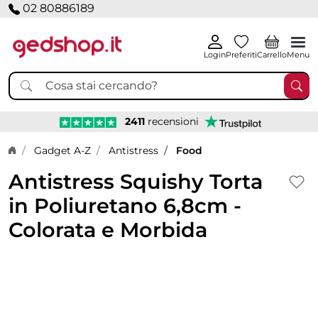
02 80886189
Login
Preferiti
Carrello
Menu
2411
recensioni
Home page
Gadget A-Z
Antistress
Food
Antistress Squishy Torta
in Poliuretano 6,8cm -
Colorata e Morbida