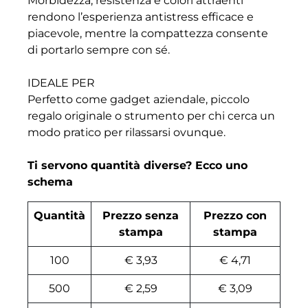
Morbidezza, resistenza e colori attraenti
rendono l’esperienza antistress efficace e
piacevole, mentre la compattezza consente
di portarlo sempre con sé.
IDEALE PER
Perfetto come gadget aziendale, piccolo
regalo originale o strumento per chi cerca un
modo pratico per rilassarsi ovunque.
Ti servono quantità diverse? Ecco uno
schema
Quantità
Prezzo senza
Prezzo con
stampa
stampa
100
€ 3,93
€ 4,71
500
€ 2,59
€ 3,09