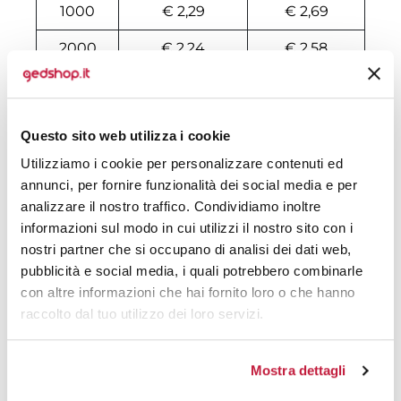
1000
€ 2,29
€ 2,69
2000
€ 2,24
€ 2,58
3000
€ 2,00
€ 2,32
4000
€ 1,99
€ 2,27
Questo sito web utilizza i cookie
5000
€ 1,87
€ 2,13
Utilizziamo i cookie per personalizzare contenuti ed
annunci, per fornire funzionalità dei social media e per
6000
€ 1,85
€ 2,11
analizzare il nostro traffico. Condividiamo inoltre
informazioni sul modo in cui utilizzi il nostro sito con i
7000
€ 1,85
€ 2,10
nostri partner che si occupano di analisi dei dati web,
8000
€ 1,84
€ 2,09
pubblicità e social media, i quali potrebbero combinarle
con altre informazioni che hai fornito loro o che hanno
10000
€ 1,77
€ 1,99
raccolto dal tuo utilizzo dei loro servizi.
Tecniche di stampa
Mostra dettagli