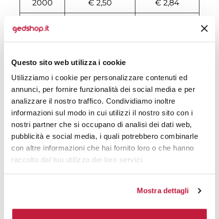
2000
€ 2,50
€ 2,84
2500
€ 2,50
€ 2,84
3000
€ 2,26
€ 2,58
Questo sito web utilizza i cookie
4500
€ 2,25
€ 2,53
Utilizziamo i cookie per personalizzare contenuti ed
9500
€ 2,09
€ 2,32
annunci, per fornire funzionalità dei social media e per
analizzare il nostro traffico. Condividiamo inoltre
14500
€ 2,03
€ 2,25
informazioni sul modo in cui utilizzi il nostro sito con i
499500
€ 2,03
€ 2,25
nostri partner che si occupano di analisi dei dati web,
pubblicità e social media, i quali potrebbero combinarle
500000
€ 2,03
€ 2,25
con altre informazioni che hai fornito loro o che hanno
raccolto dal tuo utilizzo dei loro servizi.
Tecniche di stampa
Mostra dettagli
Domande e risposte