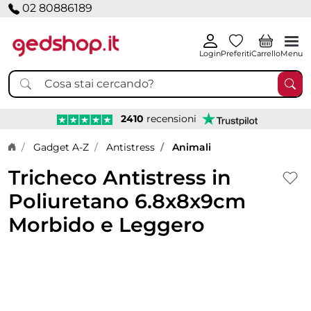
02 80886189
Login
Preferiti
Carrello
Menu
2410
recensioni
Home page
Gadget A-Z
Antistress
Animali
Tricheco Antistress in
Poliuretano 6.8x8x9cm
Morbido e Leggero