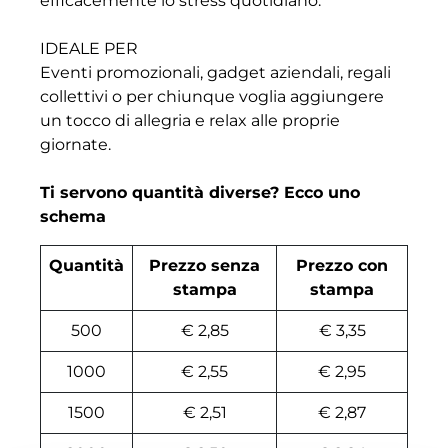
efficacemente lo stress quotidiano.
IDEALE PER
Eventi promozionali, gadget aziendali, regali
collettivi o per chiunque voglia aggiungere
un tocco di allegria e relax alle proprie
giornate.
Ti servono quantità diverse? Ecco uno
schema
Quantità
Prezzo senza
Prezzo con
stampa
stampa
500
€ 2,85
€ 3,35
1000
€ 2,55
€ 2,95
1500
€ 2,51
€ 2,87