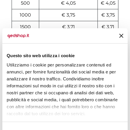
500
€ 4,05
€ 4,05
1000
€ 3,75
€ 3,75
1500
€ 3,71
€ 3,71
2000
€ 3,70
€ 3,70
2500
€ 3,70
€ 3,70
Questo sito web utilizza i cookie
3000
€ 3,46
€ 3,46
Utilizziamo i cookie per personalizzare contenuti ed
annunci, per fornire funzionalità dei social media e per
4500
€ 3,45
€ 3,45
analizzare il nostro traffico. Condividiamo inoltre
informazioni sul modo in cui utilizzi il nostro sito con i
9500
€ 3,29
€ 3,29
nostri partner che si occupano di analisi dei dati web,
14500
€ 3,23
€ 3,23
pubblicità e social media, i quali potrebbero combinarle
con altre informazioni che hai fornito loro o che hanno
499500
€ 3,23
€ 3,23
raccolto dal tuo utilizzo dei loro servizi.
500000
€ 3,23
€ 3,23