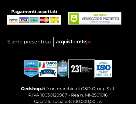
Pagamenti accettati
Siamo presenti su
Gedshop.it
è un marchio di G&D Group S.r.l.
P.IVA 10030120967 - Rea n. MI-2501016
Capitale sociale € 100.000,00 i.v.
Sede legale, Uffici Commerciali: Via Giuseppe Govone,
14 - 20154 Milano (MI)
Tel. 02 80886189
-
Mail. commerciale@gedshop.it