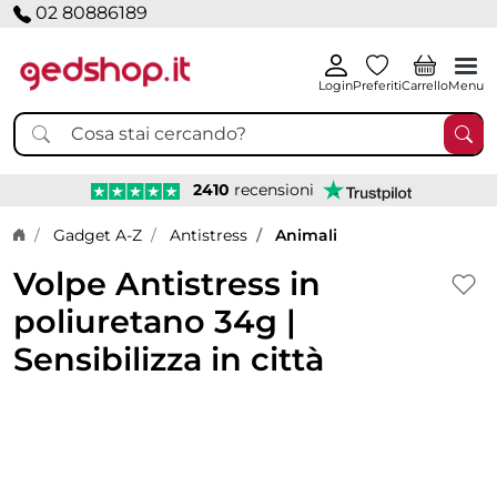
02 80886189
Login
Preferiti
Carrello
Menu
2410
recensioni
Home page
Gadget A-Z
Antistress
Animali
Volpe Antistress in
poliuretano 34g |
Sensibilizza in città