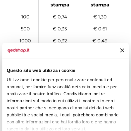
stampa
stampa
100
€ 0,74
€ 1,30
500
€ 0,35
€ 0,61
1000
€ 0,32
€ 0,49
2000
€ 0,32
€ 0,45
3000
€ 0,32
€ 0,41
Questo sito web utilizza i cookie
4000
€ 0,32
€ 0,40
Utilizziamo i cookie per personalizzare contenuti ed
annunci, per fornire funzionalità dei social media e per
5000
€ 0,32
€ 0,39
analizzare il nostro traffico. Condividiamo inoltre
6000
€ 0,32
€ 0,37
informazioni sul modo in cui utilizzi il nostro sito con i
nostri partner che si occupano di analisi dei dati web,
7000
€ 0,31
€ 0,37
pubblicità e social media, i quali potrebbero combinarle
con altre informazioni che hai fornito loro o che hanno
8000
€ 0,31
€ 0,36
raccolto dal tuo utilizzo dei loro servizi.