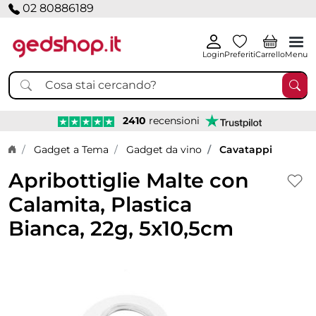
02 80886189
Login
Preferiti
Carrello
Menu
2410
recensioni
Home page
Gadget a Tema
Gadget da vino
Cavatappi
Apribottiglie Malte con
Calamita, Plastica
Bianca, 22g, 5x10,5cm