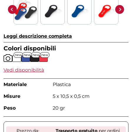
Leggi descrizione completa
Colori disponibili
new
new
new
new
Vedi disponibilità
Materiale
Plastica
Misure
5 x 10,5 x 0,5 cm
Peso
20 gr
Prezzo da:
Trasporto gratuito
per ordini