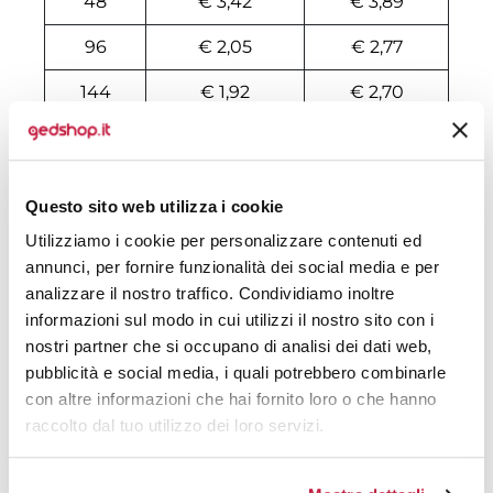
48
€ 3,42
€ 3,89
96
€ 2,05
€ 2,77
144
€ 1,92
€ 2,70
192
€ 1,84
€ 2,63
240
€ 1,77
€ 2,56
Questo sito web utilizza i cookie
288
€ 1,71
€ 2,49
Utilizziamo i cookie per personalizzare contenuti ed
annunci, per fornire funzionalità dei social media e per
432
€ 1,57
€ 2,21
analizzare il nostro traffico. Condividiamo inoltre
912
€ 1,50
€ 1,97
informazioni sul modo in cui utilizzi il nostro sito con i
nostri partner che si occupano di analisi dei dati web,
1392
€ 1,50
€ 1,94
pubblicità e social media, i quali potrebbero combinarle
con altre informazioni che hai fornito loro o che hanno
47952
€ 1,39
€ 1,58
raccolto dal tuo utilizzo dei loro servizi.
48000
€ 1,39
€ 1,58