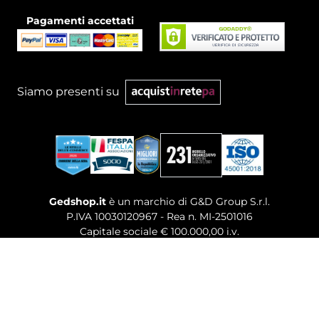
Pagamenti accettati
Siamo presenti su
Gedshop.it
è un marchio di G&D Group S.r.l.
P.IVA 10030120967 - Rea n. MI-2501016
Capitale sociale € 100.000,00 i.v.
Sede legale, Uffici Commerciali: Via Giuseppe Govone,
14 - 20154 Milano (MI)
Tel. 02 80886189
-
Mail. commerciale@gedshop.it