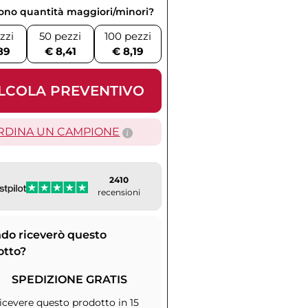
vono quantità maggiori/minori?
zzi
50 pezzi
100 pezzi
89
€ 8,41
€ 8,19
LCOLA PREVENTIVO
RDINA UN CAMPIONE
2410
recensioni
do riceverò questo
otto?
SPEDIZIONE GRATIS
icevere questo prodotto in 15