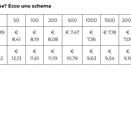
rse? Ecco uno schema
0
50
100
200
500
1000
1500
200
89
€
€
€
€ 7,47
€
€ 7,18
€
8,41
8,19
8,08
7,36
7,0
€
€
€
€
€
€
€
42
12,13
11,61
11,19
10,76
9,63
9,34
9,1