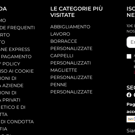
DA
LE CATEGORIE PIÙ
IS
VISITATE
NE
AMO
10€ 
ABBIGLIAMENTO
E FREQUENTI
NOS
LAVORO
ORTO
BORRACCE
TO
PERSONALIZZATE
NE EXPRESS
CAPPELLI
 PAGAMENTO
PERSONALIZZATI
Y POLICY
MAGLIETTE
SO AI COOKIE
PERSONALIZZATE
ONI DI
PENNE
A AZIENDE
SE
PERSONALIZZATE
ONI DI
 PRIVATI
Pag
ETICO E DI
acc
TTA
 DI CONDOTTA
FIA
Si