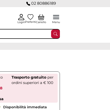
02 80886189
Preferiti
Carrello
Login
Menu
zo
Trasporto gratuito
per
ordini superiori a € 100
08
sa
Disponibilità immediata