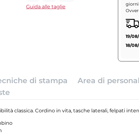
giorni
Guida alle taglie
Ovvero
19/08
18/08
ecniche di stampa
Area di persona
ste
lità classica. Cordino in vita, tasche laterali, felpati in
mbino
n