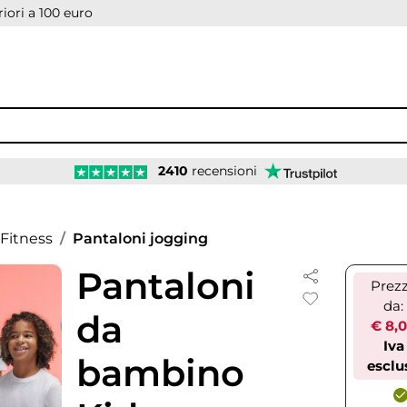
iori a 100 euro
2410
recensioni
Fitness
Pantaloni jogging
Pantaloni
Prez
da:
da
€ 8,
Iva
bambino
esclu