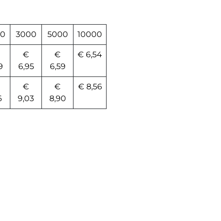
0
3000
5000
10000
€
€
€ 6,54
9
6,95
6,59
€
€
€ 8,56
6
9,03
8,90