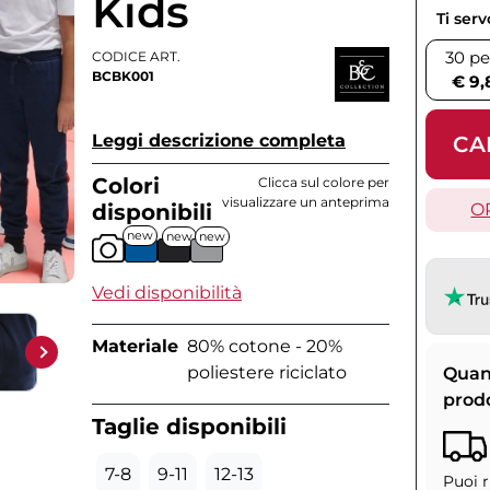
Kids
Ti ser
30 pe
CODICE ART.
BCBK001
€ 9,
Leggi descrizione completa
CA
Colori
Clicca sul colore per
visualizzare un anteprima
disponibili
O
new
new
new
Vedi disponibilità
Materiale
80% cotone - 20%
poliestere riciclato
Quan
prod
Taglie disponibili
7-8
9-11
12-13
Puoi r