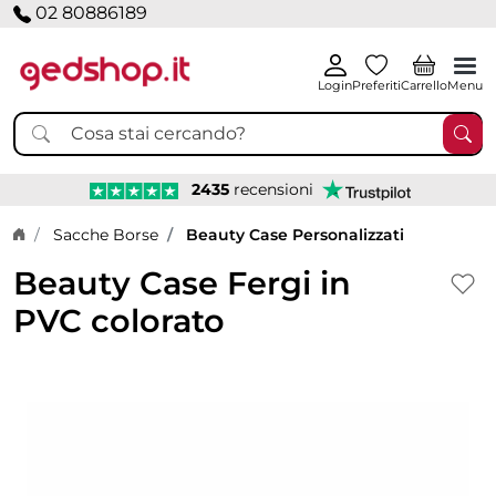
02 80886189
Login
Preferiti
Carrello
Menu
2435
recensioni
Home page
Sacche Borse
Beauty Case Personalizzati
Beauty Case Fergi in
PVC colorato