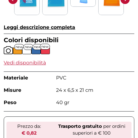
Leggi descrizione completa
Colori disponibili
new
new
new
new
Vedi disponibilità
Materiale
PVC
Misure
24 x 6,5 x 21 cm
Peso
40 gr
Prezzo da:
Trasporto gratuito
per ordini
€ 0,82
superiori a € 100