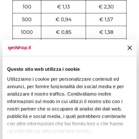
100
€ 1,13
€ 2,30
500
€ 0,94
€ 1,57
1000
€ 0,85
€ 1,38
2000
€ 0,82
€ 1,35
3000
€ 0,80
€ 1,26
Questo sito web utilizza i cookie
4000
€ 0,78
€ 1,23
Utilizziamo i cookie per personalizzare contenuti ed
5000
€ 0,78
€ 1,18
annunci, per fornire funzionalità dei social media e per
analizzare il nostro traffico. Condividiamo inoltre
6000
€ 0,78
€ 1,17
informazioni sul modo in cui utilizzi il nostro sito con i
7000
€ 0,78
€ 1,10
nostri partner che si occupano di analisi dei dati web,
pubblicità e social media, i quali potrebbero combinarle
8000
€ 0,76
€ 1,06
con altre informazioni che hai fornito loro o che hanno
raccolto dal tuo utilizzo dei loro servizi.
10000
€ 0,75
€ 0,99