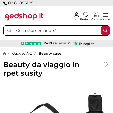
02 80886189
Login
Preferiti
Carrello
Menu
2410
recensioni
Home page
Gadget A-Z
Beauty case
Beauty da viaggio in
rpet susity