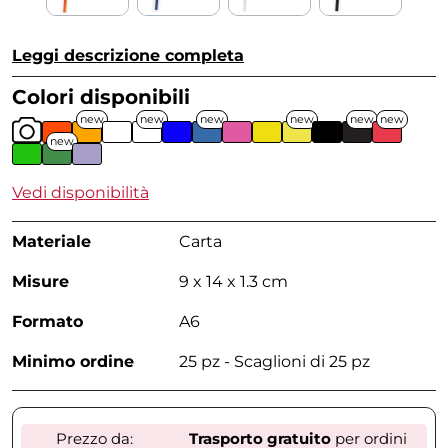
Leggi descrizione completa
Colori disponibili
new
new
new
new
new
new
new
Vedi disponibilità
Materiale
Carta
Misure
9 x 14 x 1.3 cm
Formato
A6
Minimo ordine
25 pz - Scaglioni di 25 pz
Prezzo da:
Trasporto gratuito
per ordini