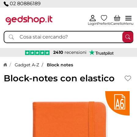
02 80886189
Login
Preferiti
Carrello
Menu
2410
recensioni
Home page
Gadget A-Z
Block notes
Block-notes con elastico