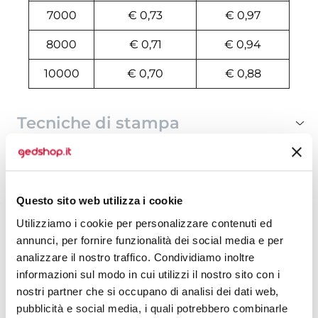
7000
€ 0,73
€ 0,97
8000
€ 0,71
€ 0,94
10000
€ 0,70
€ 0,88
Tecniche di stampa
Area di personalizzazione
Domande e risposte
Questo sito web utilizza i cookie
Utilizziamo i cookie per personalizzare contenuti ed
annunci, per fornire funzionalità dei social media e per
analizzare il nostro traffico. Condividiamo inoltre
Prodotti alternativi
informazioni sul modo in cui utilizzi il nostro sito con i
nostri partner che si occupano di analisi dei dati web,
pubblicità e social media, i quali potrebbero combinarle