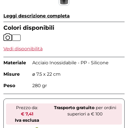
Leggi descrizione completa
Colori disponibili
Vedi disponibilità
Materiale
Acciaio Inossidabile - PP - Silicone
Misure
⌀ 7.5 x 22 cm
Peso
280 gr
Prezzo da:
Trasporto gratuito
per ordini
€ 7,41
superiori a € 100
Iva esclusa