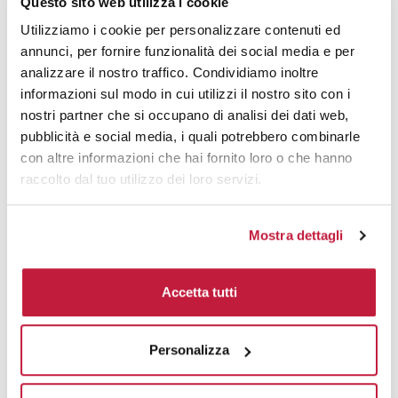
Questo sito web utilizza i cookie
Utilizziamo i cookie per personalizzare contenuti ed
Tecniche di stampa
annunci, per fornire funzionalità dei social media e per
analizzare il nostro traffico. Condividiamo inoltre
informazioni sul modo in cui utilizzi il nostro sito con i
Area di personalizzazione
nostri partner che si occupano di analisi dei dati web,
pubblicità e social media, i quali potrebbero combinarle
Domande e risposte
con altre informazioni che hai fornito loro o che hanno
raccolto dal tuo utilizzo dei loro servizi.
Prodotti alternativi
Mostra dettagli
Accetta tutti
Personalizza