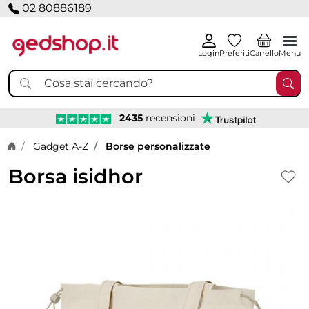
02 80886189
Login
Preferiti
Carrello
Menu
2435
recensioni
Home page
Gadget A-Z
Borse personalizzate
Borsa isidhor