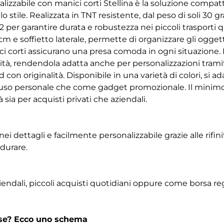
izzabile con manici corti Stellina è la soluzione compatt
llo stile. Realizzata in TNT resistente, dal peso di soli 30
per garantire durata e robustezza nei piccoli trasporti 
cm e soffietto laterale, permette di organizzare gli ogget
i corti assicurano una presa comoda in ogni situazione. 
lità, rendendola adatta anche per personalizzazioni tramite
con originalità. Disponibile in una varietà di colori, si a
r uso personale che come gadget promozionale. Il minimo 
 sia per acquisti privati che aziendali.
ei dettagli e facilmente personalizzabile grazie alle rifini
durare.
iendali, piccoli acquisti quotidiani oppure come borsa reg
rse? Ecco uno schema