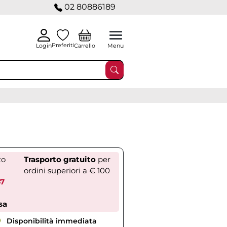
02 80886189
Preferiti
Carrello
Login
Menu
zo
Trasporto gratuito
per
ordini superiori a € 100
47
sa
Disponibilità immediata