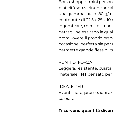
Borsa shopper mini personal
praticità senza rinunciare a
una grammatura di 80 g/m2 
contenute di 22,5 x 25 x 10 
ingombrare, mentre i manic
dettagli ne esaltano la qua
promuovere il proprio brand 
occasione, perfetta sia pe
permette grande flessibilità
PUNTI DI FORZA
Leggera, resistente, curata n
materiale TNT pensato per 
IDEALE PER
Eventi, fiere, promozioni az
colorata.
Ti servono quantità dive