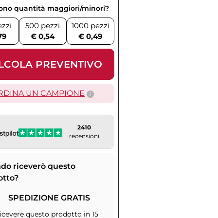
vono quantità maggiori/minori?
ezzi
500 pezzi
1000 pezzi
79
€ 0,54
€ 0,49
LCOLA PREVENTIVO
RDINA UN CAMPIONE
2410
recensioni
do riceverò questo
otto?
SPEDIZIONE GRATIS
icevere questo prodotto in 15