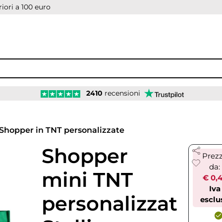
iori a 100 euro
2410
recensioni
Shopper in TNT personalizzate
Shopper
Prez
da:
mini TNT
€ 0,
Iva
personalizzat
esclu