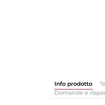
Info prodotto
T
Domande e rispo