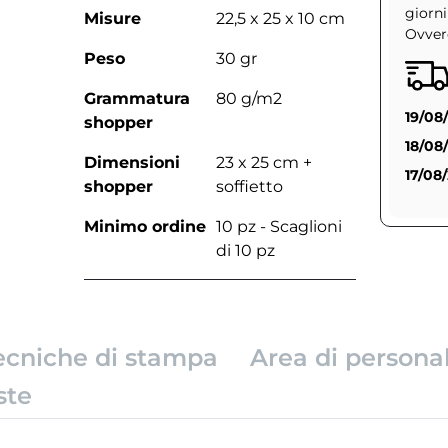
giorni
Misure
22,5 x 25 x 10 cm
Ovvero
Peso
30 gr
Grammatura
80 g/m2
19/08
shopper
18/08
Dimensioni
23 x 25 cm +
17/08
shopper
soffietto
Minimo ordine
10 pz - Scaglioni
di 10 pz
ecniche di stampa
Area di persona
ste