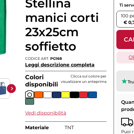
Stellina
Ti ser
manici corti
100 p
€ 0,
23x25cm
CA
soffietto
O
CODICE ART.
PG168
Leggi descrizione completa
Colori
Clicca sul colore per
visualizzare un anteprima
disponibili
Quan
prod
Vedi disponibilità
Materiale
TNT
Puoi r