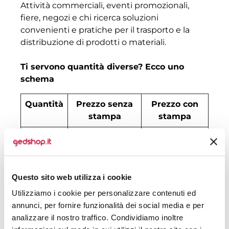
Attività commerciali, eventi promozionali,
fiere, negozi e chi ricerca soluzioni
convenienti e pratiche per il trasporto e la
distribuzione di prodotti o materiali.
Ti servono quantità diverse? Ecco uno
schema
Quantità
Prezzo senza
Prezzo con
stampa
stampa
100
€ 0,73
€ 1,43
500
€ 0,48
€ 0,81
Questo sito web utilizza i cookie
1000
€ 0,43
€ 0,63
Utilizziamo i cookie per personalizzare contenuti ed
2000
€ 0,41
€ 0,61
annunci, per fornire funzionalità dei social media e per
analizzare il nostro traffico. Condividiamo inoltre
3000
€ 0,40
€ 0,59