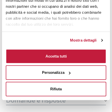
informazioni sul modo in cui utilizzi il nostro sito con i
4000
€ 0,39
€ 0,58
nostri partner che si occupano di analisi dei dati web,
pubblicità e social media, i quali potrebbero combinarle
5000
€ 0,39
€ 0,57
con altre informazioni che hai fornito loro o che hanno
raccolto dal tuo utilizzo dei loro servizi.
6000
€ 0,38
€ 0,56
7000
€ 0,38
€ 0,54
Mostra dettagli
8000
€ 0,38
€ 0,53
Accetta tutti
10000
€ 0,34
€ 0,50
Personalizza
Tecniche di stampa
Area di personalizzazione
Rifiuta
Domande e risposte