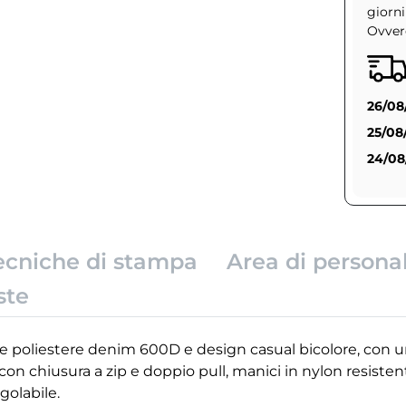
giorni
Ovvero
26/08
25/08
24/08
ecniche di stampa
Area di persona
ste
e poliestere denim 600D e design casual bicolore, con un
on chiusura a zip e doppio pull, manici in nylon resistent
egolabile.