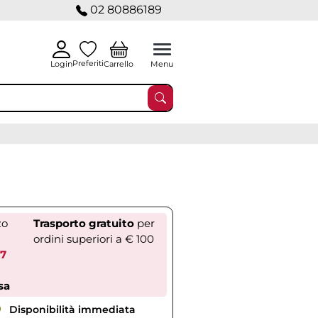
02 80886189
Preferiti
Carrello
Login
Menu
zo
Trasporto gratuito
per
ordini superiori a € 100
67
sa
Disponibilità immediata