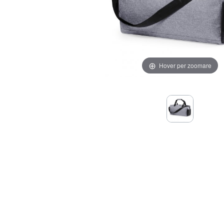
Hover per zoomare