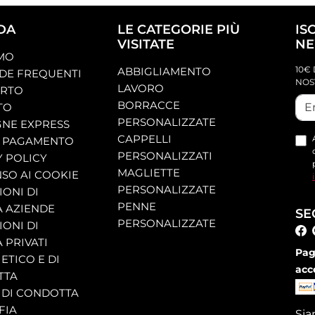
DA
LE CATEGORIE PIÙ
IS
VISITATE
NE
AMO
10€ 
ABBIGLIAMENTO
E FREQUENTI
NOS
LAVORO
ORTO
BORRACCE
TO
PERSONALIZZATE
NE EXPRESS
CAPPELLI
 PAGAMENTO
PERSONALIZZATI
Y POLICY
MAGLIETTE
SO AI COOKIE
PERSONALIZZATE
ONI DI
PENNE
A AZIENDE
SE
PERSONALIZZATE
ONI DI
 PRIVATI
Pag
ETICO E DI
acc
TTA
 DI CONDOTTA
FIA
Si