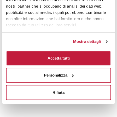
6000
€ 41,62
€ 44,30
nostri partner che si occupano di analisi dei dati web,
7000
€ 41,62
€ 44,23
pubblicità e social media, i quali potrebbero combinarle
con altre informazioni che hai fornito loro o che hanno
8000
€ 41,55
€ 44,23
raccolto dal tuo utilizzo dei loro servizi.
10000
€ 41,48
€ 44,03
Mostra dettagli
Tecniche di stampa
Accetta tutti
Domande e risposte
Personalizza
Prodotti alternativi
Rifiuta