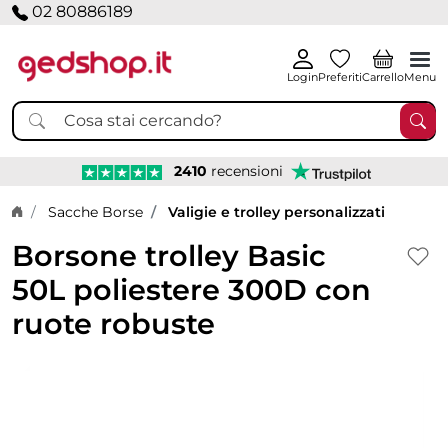
02 80886189
Login
Preferiti
Carrello
Menu
2410
recensioni
Home page
Sacche Borse
Valigie e trolley personalizzati
Borsone trolley Basic
50L poliestere 300D con
ruote robuste