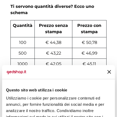
Ti servono quantità diverse? Ecco uno
schema
Quantità
Prezzo senza
Prezzo con
stampa
stampa
100
€ 44,38
€ 50,78
500
€ 43,22
€ 46,99
1000
€ 42,05
€ 45,11
2000
€ 41,77
€ 44,70
3000
€ 41,77
€ 44,57
Questo sito web utilizza i cookie
4000
€ 41,77
€ 44,50
Utilizziamo i cookie per personalizzare contenuti ed
annunci, per fornire funzionalità dei social media e per
5000
€ 41,69
€ 44,43
analizzare il nostro traffico. Condividiamo inoltre
informazioni sul modo in cui utilizzi il nostro sito con i