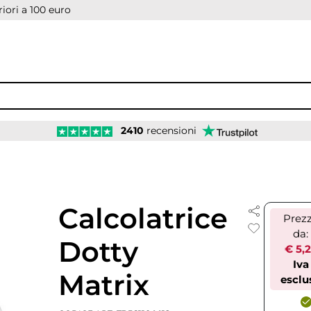
iori a 100 euro
2410
recensioni
Calcolatrice
Prez
da:
Dotty
€ 5,
Iva
Matrix
esclu