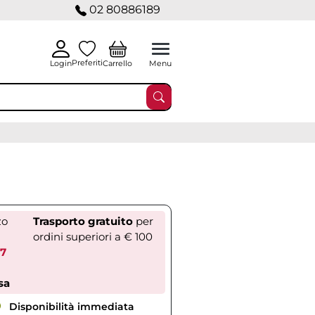
02 80886189
Preferiti
Carrello
Login
Menu
zo
Trasporto gratuito
per
ordini superiori a € 100
27
sa
Disponibilità immediata