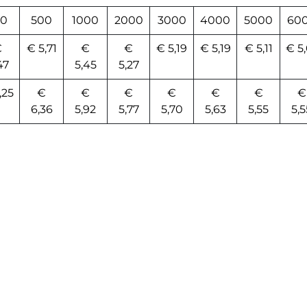
00
500
1000
2000
3000
4000
5000
60
€
€ 5,71
€
€
€ 5,19
€ 5,19
€ 5,11
€ 5,
47
5,45
5,27
,25
€
€
€
€
€
€
€
6,36
5,92
5,77
5,70
5,63
5,55
5,5