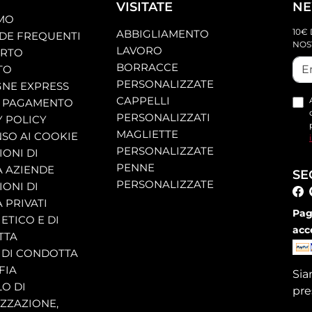
VISITATE
NE
AMO
10€ 
ABBIGLIAMENTO
E FREQUENTI
NOS
LAVORO
ORTO
BORRACCE
TO
PERSONALIZZATE
NE EXPRESS
CAPPELLI
 PAGAMENTO
PERSONALIZZATI
Y POLICY
MAGLIETTE
SO AI COOKIE
PERSONALIZZATE
ONI DI
PENNE
A AZIENDE
SE
PERSONALIZZATE
ONI DI
 PRIVATI
Pag
ETICO E DI
acc
TTA
 DI CONDOTTA
FIA
Si
O DI
pre
ZZAZIONE,