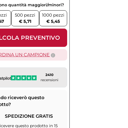
vono quantità maggiori/minori?
ezzi
500 pezzi
1000 pezzi
47
€ 5,71
€ 5,45
LCOLA PREVENTIVO
RDINA UN CAMPIONE
2410
recensioni
do riceverò questo
otto?
SPEDIZIONE GRATIS
icevere questo prodotto in 15