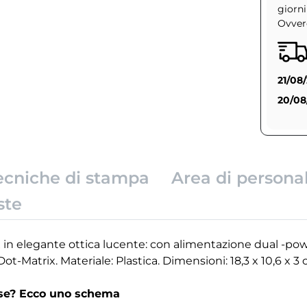
giorni
Ovvero
21/08
20/08
ecniche di stampa
Area di persona
ste
in elegante ottica lucente: con alimentazione dual -pow
 Dot-Matrix. Materiale: Plastica. Dimensioni: 18,3 x 10,6 x 3
rse? Ecco uno schema