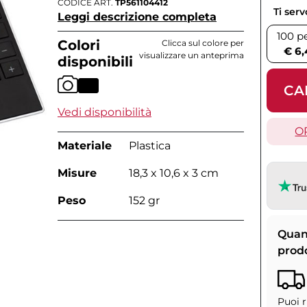
CODICE ART.
TP561104412
Ti ser
Leggi descrizione completa
100 p
Colori
Clicca sul colore per
€ 6,
visualizzare un anteprima
disponibili
CA
Vedi disponibilità
O
Materiale
Plastica
Misure
18,3 x 10,6 x 3 cm
Peso
152 gr
Quan
prod
Puoi r