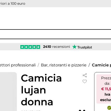
iori a 100 euro
2410
recensioni
ettori professionali
Bar, ristoranti e pizzerie
Camicie p
Camicia
Prez
da:
lujan
€ 11,
Iva
donna
esclu