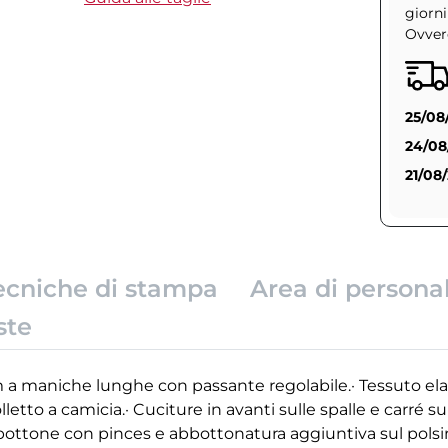
giorni
Ovvero
25/08
24/08
21/08
ecniche di stampa
Area di persona
ste
 maniche lunghe con passante regolabile.· Tessuto elasti
tto a camicia.· Cuciture in avanti sulle spalle e carré sul
o bottone con pinces e abbottonatura aggiuntiva sul polsin