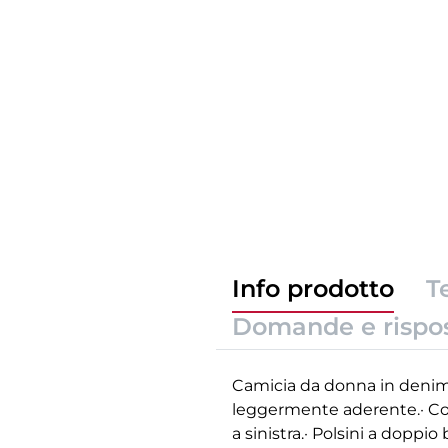
Info prodotto
T
Domande e rispo
Camicia da donna in denim a
leggermente aderente.· Colle
a sinistra.· Polsini a doppi