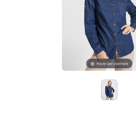
Hover per zoomare