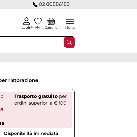
02 80886189
Preferiti
Carrello
Login
Menu
er ristorazione
zo
Trasporto gratuito
per
ordini superiori a € 100
58
sa
Disponibilità immediata