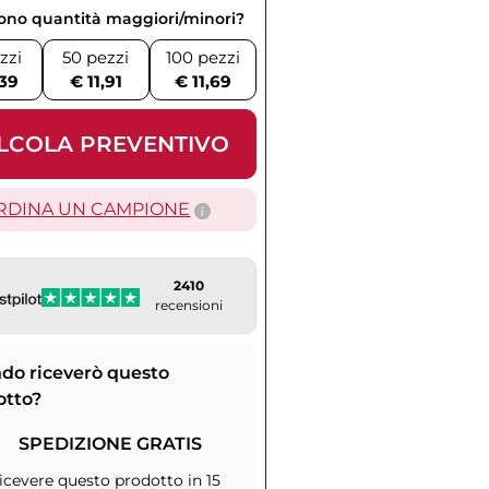
vono quantità maggiori/minori?
zzi
50 pezzi
100 pezzi
,39
€ 11,91
€ 11,69
LCOLA PREVENTIVO
RDINA UN CAMPIONE
2410
recensioni
do riceverò questo
otto?
SPEDIZIONE GRATIS
icevere questo prodotto in 15