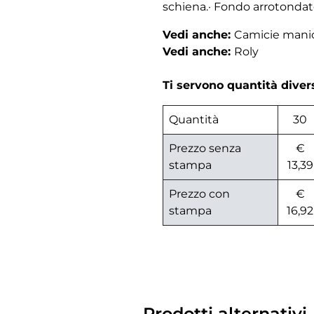
schiena.· Fondo arrotondat
Vedi anche:
Camicie mani
Vedi anche:
Roly
Ti servono quantità dive
Quantità
30
Prezzo senza
€
stampa
13,39
Prezzo con
€
stampa
16,92
Prodotti alternativi