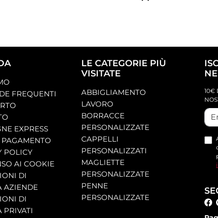
DA
LE CATEGORIE PIÙ
IS
VISITATE
NE
AMO
10€ 
ABBIGLIAMENTO
E FREQUENTI
NOS
LAVORO
ORTO
BORRACCE
TO
PERSONALIZZATE
NE EXPRESS
CAPPELLI
 PAGAMENTO
PERSONALIZZATI
Y POLICY
MAGLIETTE
SO AI COOKIE
PERSONALIZZATE
ONI DI
PENNE
A AZIENDE
SE
PERSONALIZZATE
ONI DI
 PRIVATI
Pag