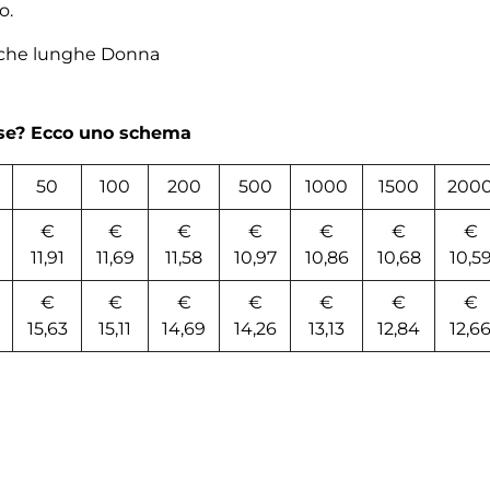
o.
che lunghe Donna
rse? Ecco uno schema
50
100
200
500
1000
1500
200
€
€
€
€
€
€
€
11,91
11,69
11,58
10,97
10,86
10,68
10,5
€
€
€
€
€
€
€
15,63
15,11
14,69
14,26
13,13
12,84
12,6