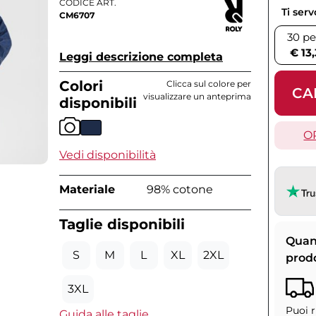
CODICE ART.
Ti ser
CM6707
30 pe
€ 13
Leggi descrizione completa
Colori
Clicca sul colore per
CA
visualizzare un anteprima
disponibili
O
Vedi disponibilità
Materiale
98% cotone
Taglie disponibili
Quan
S
M
L
XL
2XL
prod
3XL
Puoi r
Guida alle taglie