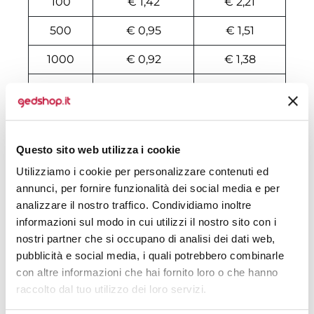
100
€ 1,42
€ 2,21
500
€ 0,95
€ 1,51
1000
€ 0,92
€ 1,38
2000
€ 0,90
€ 1,24
3000
€ 0,88
€ 1,22
4000
€ 0,87
€ 1,16
Questo sito web utilizza i cookie
Utilizziamo i cookie per personalizzare contenuti ed
5000
€ 0,85
€ 1,12
annunci, per fornire funzionalità dei social media e per
6000
€ 0,83
€ 1,09
analizzare il nostro traffico. Condividiamo inoltre
informazioni sul modo in cui utilizzi il nostro sito con i
7000
€ 0,82
€ 1,08
nostri partner che si occupano di analisi dei dati web,
pubblicità e social media, i quali potrebbero combinarle
8000
€ 0,82
€ 1,06
con altre informazioni che hai fornito loro o che hanno
10000
€ 0,82
€ 1,02
raccolto dal tuo utilizzo dei loro servizi.