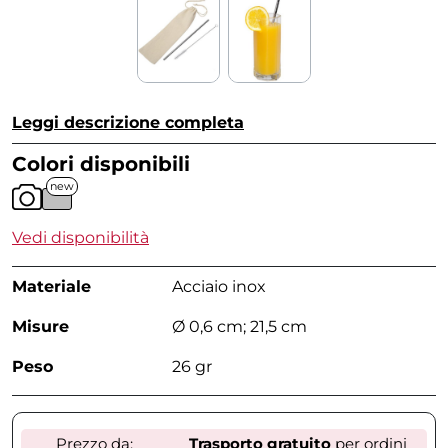
Leggi descrizione completa
Colori disponibili
new
Vedi disponibilità
Materiale
Acciaio inox
Misure
Ø 0,6 cm; 21,5 cm
Peso
26 gr
Prezzo da:
Trasporto gratuito
per ordini