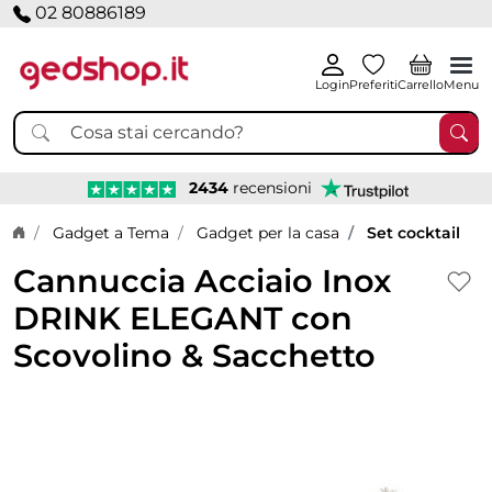
02 80886189
Login
Preferiti
Carrello
Menu
2434
recensioni
Home page
Gadget a Tema
Gadget per la casa
Set cocktail
Cannuccia Acciaio Inox
DRINK ELEGANT con
Scovolino & Sacchetto