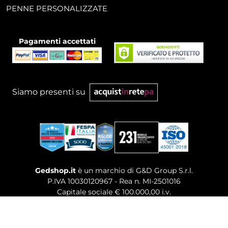
PENNE PERSONALIZZATE
Pagamenti accettati
Siamo presenti su
Gedshop.it
è un marchio di G&D Group S.r.l.
P.IVA 10030120967 - Rea n. MI-2501016
Capitale sociale € 100.000,00 i.v.
Sede legale, Uffici Commerciali: Via Giuseppe Govone,
14 - 20154 Milano (MI)
Tel. 02 80886189
-
Mail. commerciale@gedshop.it