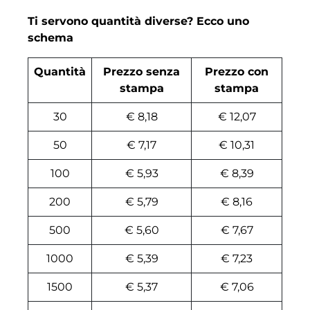
Ti servono quantità diverse? Ecco uno
schema
Quantità
Prezzo senza
Prezzo con
stampa
stampa
30
€ 8,18
€ 12,07
50
€ 7,17
€ 10,31
100
€ 5,93
€ 8,39
200
€ 5,79
€ 8,16
500
€ 5,60
€ 7,67
1000
€ 5,39
€ 7,23
1500
€ 5,37
€ 7,06