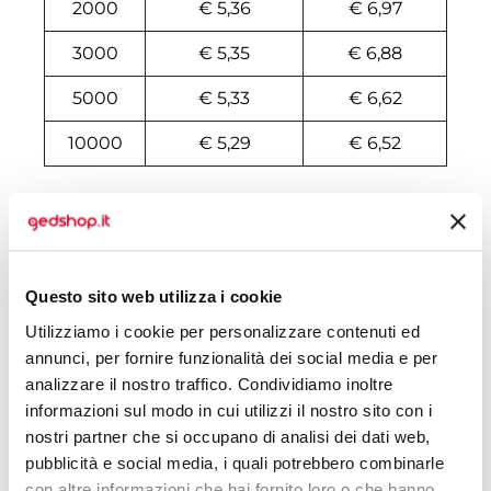
2000
€ 5,36
€ 6,97
3000
€ 5,35
€ 6,88
5000
€ 5,33
€ 6,62
10000
€ 5,29
€ 6,52
Tecniche di stampa
Domande e risposte
Questo sito web utilizza i cookie
Utilizziamo i cookie per personalizzare contenuti ed
annunci, per fornire funzionalità dei social media e per
Prodotti alternativi
analizzare il nostro traffico. Condividiamo inoltre
informazioni sul modo in cui utilizzi il nostro sito con i
nostri partner che si occupano di analisi dei dati web,
pubblicità e social media, i quali potrebbero combinarle
con altre informazioni che hai fornito loro o che hanno