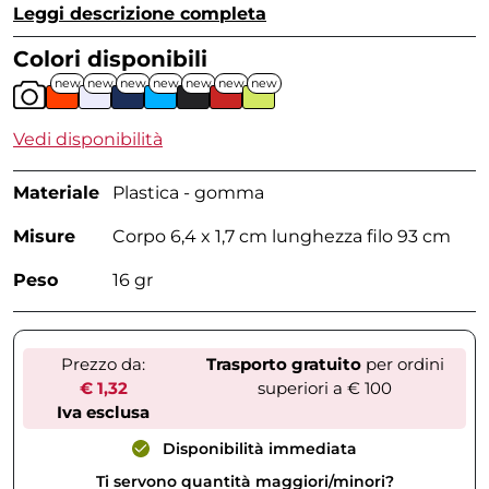
Leggi descrizione completa
Colori disponibili
new
new
new
new
new
new
new
Vedi disponibilità
Materiale
Plastica - gomma
Misure
Corpo 6,4 x 1,7 cm lunghezza filo 93 cm
Peso
16 gr
Prezzo da:
Trasporto gratuito
per ordini
€ 1,32
superiori a € 100
Iva esclusa
Disponibilità immediata
Ti servono quantità maggiori/minori?