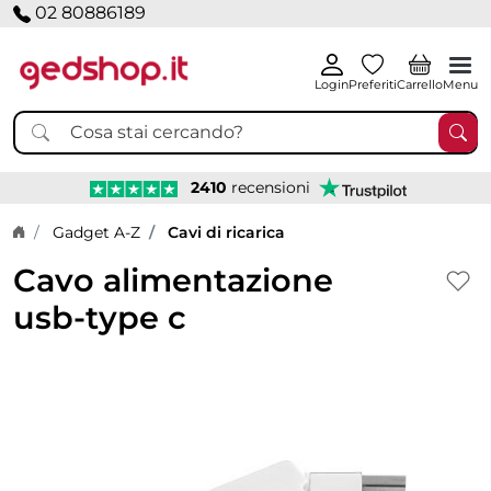
02 80886189
Login
Preferiti
Carrello
Menu
2410
recensioni
Home page
Gadget A-Z
Cavi di ricarica
Cavo alimentazione
usb-type c