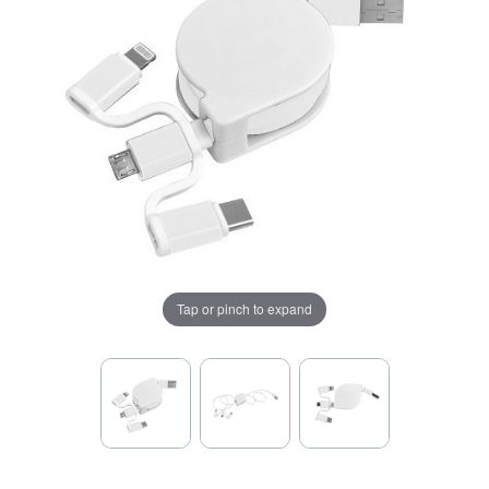
Tap or pinch to expand