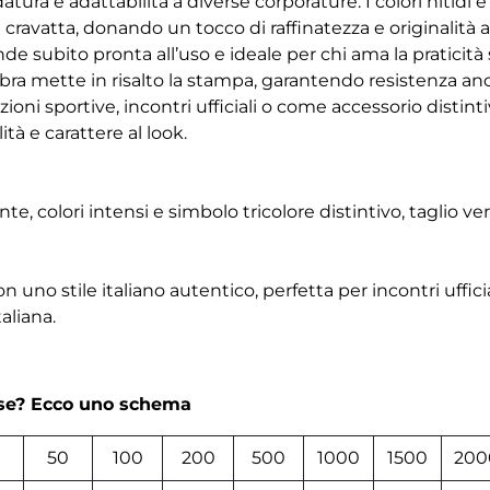
tura e adattabilità a diverse corporature. I colori nitidi e
la cravatta, donando un tocco di raffinatezza e originalit
nde subito pronta all’uso e ideale per chi ama la praticità 
fibra mette in risalto la stampa, garantendo resistenza an
zioni sportive, incontri ufficiali o come accessorio distint
tà e carattere al look.
nte, colori intensi e simbolo tricolore distintivo, taglio ver
 uno stile italiano autentico, perfetta per incontri ufficial
aliana.
rse? Ecco uno schema
50
100
200
500
1000
1500
200