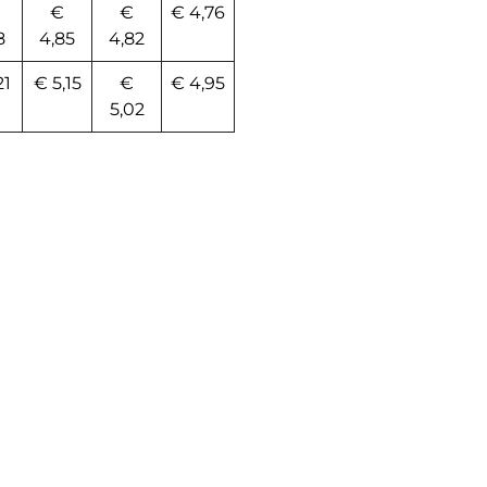
€
€
€ 4,76
8
4,85
4,82
21
€ 5,15
€
€ 4,95
5,02