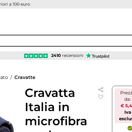
iori a 100 euro
2410
recensioni
zato
Cravatte
Cravatta
Prez
da:
Italia in
€ 5,
Iva
microfibra
esclu