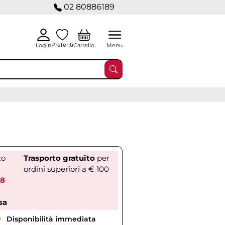
02 80886189
Preferiti
Carrello
Login
Menu
zo
Trasporto gratuito
per
ordini superiori a € 100
48
sa
Disponibilità immediata