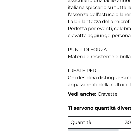
assicurano una facile annoda
italiana spiccano su tutta 
l’assenza dell’astuccio la re
La brillantezza della micro
Perfetta per eventi, celebra
cravatta aggiunge personali
PUNTI DI FORZA
Materiale resistente e brilla
IDEALE PER
Chi desidera distinguersi con
appassionati della cultura it
Vedi anche:
Cravatte
Ti servono quantità dive
Quantità
30