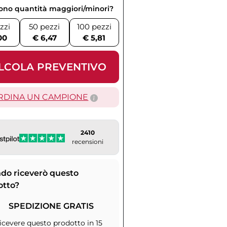
vono quantità maggiori/minori?
zzi
50 pezzi
100 pezzi
00
€ 6,47
€ 5,81
LCOLA PREVENTIVO
RDINA UN CAMPIONE
2410
recensioni
do riceverò questo
otto?
SPEDIZIONE GRATIS
icevere questo prodotto in 15