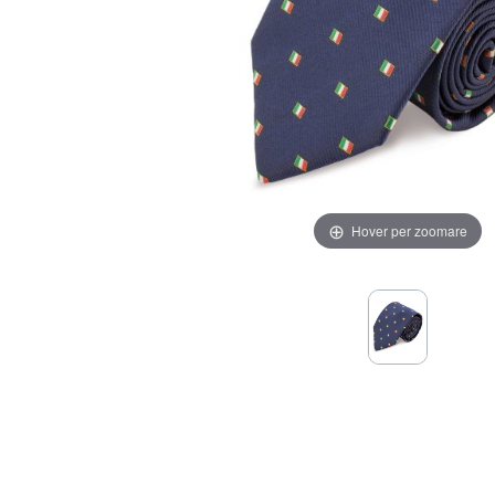
Hover per zoomare