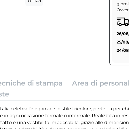
Unica
giorni
Ovvero
26/08
25/08
24/08
ecniche di stampa
Area di persona
ste
talia celebra l’eleganza e lo stile tricolore, perfetta per 
e in ogni occasione formale o informale. Realizzata in res
 tatto e una vestibilità impeccabile, grazie alle dimension