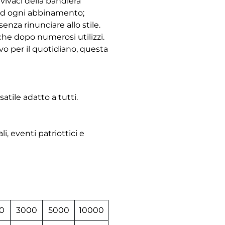
 vivaci della bandiera
à ad ogni abbinamento;
senza rinunciare allo stile.
che dopo numerosi utilizzi.
ivo per il quotidiano, questa
satile adatto a tutti.
i, eventi patriottici e
0
3000
5000
10000