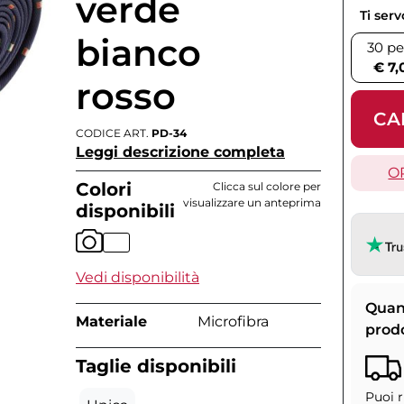
verde
Ti ser
bianco
30 pe
€ 7,
rosso
CA
CODICE ART.
PD-34
Leggi descrizione completa
O
Colori
Clicca sul colore per
visualizzare un anteprima
disponibili
Vedi disponibilità
Quan
Materiale
Microfibra
prod
Taglie disponibili
Puoi r