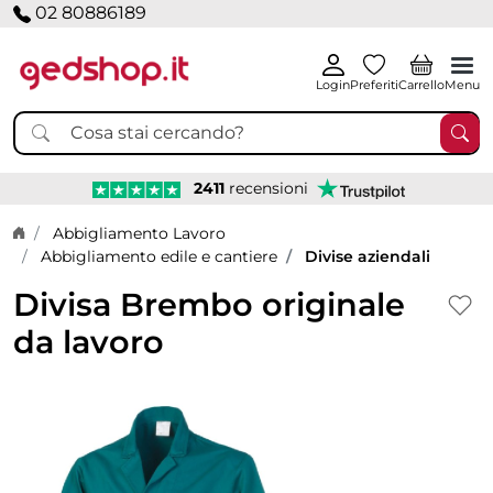
02 80886189
Login
Preferiti
Carrello
Menu
2411
recensioni
Home page
Abbigliamento Lavoro
Abbigliamento edile e cantiere
Divise aziendali
Divisa Brembo originale
da lavoro