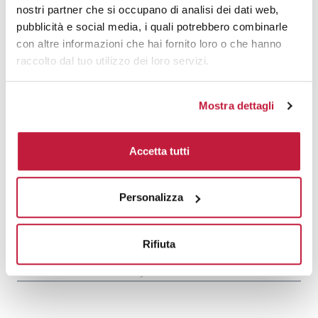
1000
€ 19,58
€ 26,86
nostri partner che si occupano di analisi dei dati web,
pubblicità e social media, i quali potrebbero combinarle
1500
€ 19,39
€ 26,66
con altre informazioni che hai fornito loro o che hanno
2000
€ 19,18
€ 26,48
raccolto dal tuo utilizzo dei loro servizi.
3000
€ 18,96
€ 26,28
Mostra dettagli
5000
€ 18,78
€ 26,09
10000
€ 18,78
€ 25,81
Accetta tutti
Tecniche di stampa
Personalizza
Area di personalizzazione
Rifiuta
Domande e risposte