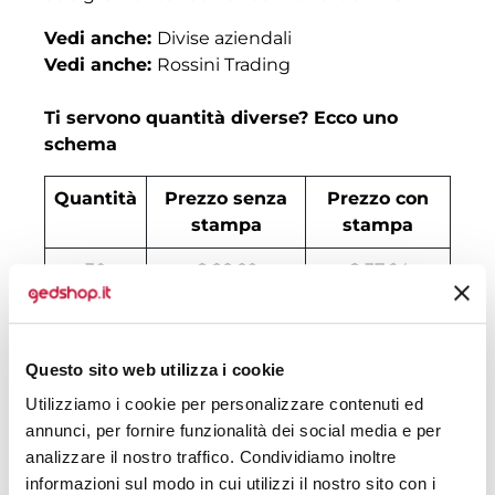
Vedi anche:
Divise aziendali
Vedi anche:
Rossini Trading
Ti servono quantità diverse? Ecco uno
schema
Quantità
Prezzo senza
Prezzo con
stampa
stampa
30
€ 28,89
€ 37,64
50
€ 25,86
€ 36,10
100
€ 23,84
€ 29,94
Questo sito web utilizza i cookie
Utilizziamo i cookie per personalizzare contenuti ed
200
€ 22,20
€ 28,59
annunci, per fornire funzionalità dei social media e per
500
€ 21,20
€ 27,82
analizzare il nostro traffico. Condividiamo inoltre
informazioni sul modo in cui utilizzi il nostro sito con i