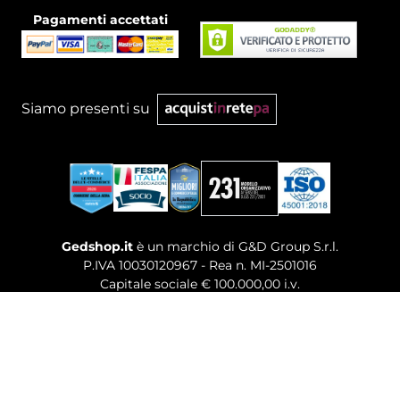
Pagamenti accettati
Siamo presenti su
Gedshop.it
è un marchio di G&D Group S.r.l.
P.IVA 10030120967 - Rea n. MI-2501016
Capitale sociale € 100.000,00 i.v.
Sede legale, Uffici Commerciali: Via Giuseppe Govone,
14 - 20154 Milano (MI)
Tel. 02 80886189
-
Mail. commerciale@gedshop.it
© 2026 GEDSHOP. ALL RIGHTS RESERVED.