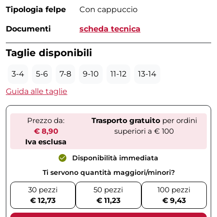
Tipologia felpe
Con cappuccio
Documenti
scheda tecnica
Taglie disponibili
3-4
5-6
7-8
9-10
11-12
13-14
Guida alle taglie
Prezzo da:
Trasporto gratuito
per ordini
€ 8,90
superiori a € 100
Iva esclusa
Disponibilità immediata
Ti servono quantità maggiori/minori?
30 pezzi
50 pezzi
100 pezzi
€ 12,73
€ 11,23
€ 9,43