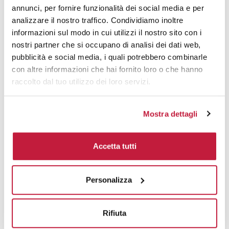
annunci, per fornire funzionalità dei social media e per
100
€ 9,43
€ 10,86
analizzare il nostro traffico. Condividiamo inoltre
informazioni sul modo in cui utilizzi il nostro sito con i
200
€ 8,90
€ 10,08
nostri partner che si occupano di analisi dei dati web,
500
€ 8,51
€ 8,65
pubblicità e social media, i quali potrebbero combinarle
con altre informazioni che hai fornito loro o che hanno
1000
€ 8,08
€ 8,46
raccolto dal tuo utilizzo dei loro servizi.
1500
€ 8,04
€ 8,26
Mostra dettagli
2000
€ 7,89
€ 8,13
3000
€ 7,81
€ 8,06
Accetta tutti
5000
€ 7,81
€ 8,03
Personalizza
10000
€ 7,79
€ 7,96
Rifiuta
Tecniche di stampa