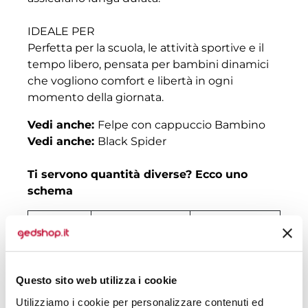
IDEALE PER
Perfetta per la scuola, le attività sportive e il
tempo libero, pensata per bambini dinamici
che vogliono comfort e libertà in ogni
momento della giornata.
Vedi anche:
Felpe con cappuccio Bambino
Vedi anche:
Black Spider
Ti servono quantità diverse? Ecco uno
schema
Quantità
Prezzo senza
Prezzo con
stampa
stampa
30
€ 12,73
€ 13,72
Questo sito web utilizza i cookie
50
€ 11,23
€ 12,29
Utilizziamo i cookie per personalizzare contenuti ed