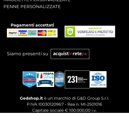
PENNE PERSONALIZZATE
Pagamenti accettati
Siamo presenti su
Gedshop.it
è un marchio di G&D Group S.r.l.
P.IVA 10030120967 - Rea n. MI-2501016
Capitale sociale € 100.000,00 i.v.
Sede legale, Uffici Commerciali: Via Giuseppe Govone,
14 - 20154 Milano (MI)
Tel. 02 80886189
-
Mail. commerciale@gedshop.it