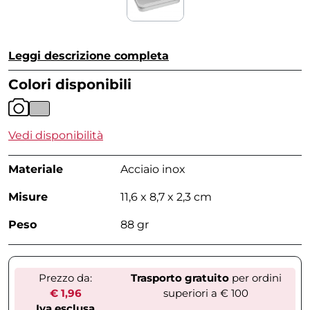
Leggi descrizione completa
Colori disponibili
Vedi disponibilità
Materiale
Acciaio inox
Misure
11,6 x 8,7 x 2,3 cm
Peso
88 gr
Prezzo da:
Trasporto gratuito
per ordini
€ 1,96
superiori a € 100
Iva esclusa