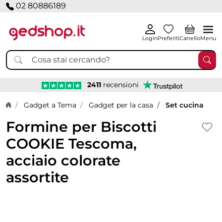
02 80886189
Login
Preferiti
Carrello
Menu
2411
recensioni
Home page
Gadget a Tema
Gadget per la casa
Set cucina
Formine per Biscotti
COOKIE Tescoma,
acciaio colorate
assortite