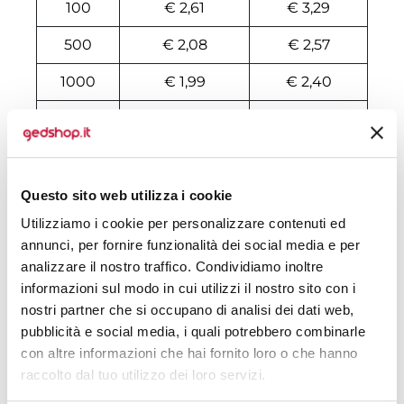
100
€ 2,61
€ 3,29
500
€ 2,08
€ 2,57
1000
€ 1,99
€ 2,40
2000
€ 1,96
€ 2,30
3000
€ 1,95
€ 2,26
4000
€ 1,93
€ 2,25
Questo sito web utilizza i cookie
Utilizziamo i cookie per personalizzare contenuti ed
5000
€ 1,92
€ 2,23
annunci, per fornire funzionalità dei social media e per
6000
€ 1,89
€ 2,21
analizzare il nostro traffico. Condividiamo inoltre
informazioni sul modo in cui utilizzi il nostro sito con i
7000
€ 1,87
€ 2,19
nostri partner che si occupano di analisi dei dati web,
pubblicità e social media, i quali potrebbero combinarle
8000
€ 1,87
€ 2,18
con altre informazioni che hai fornito loro o che hanno
raccolto dal tuo utilizzo dei loro servizi.
10000
€ 1,87
€ 2,15