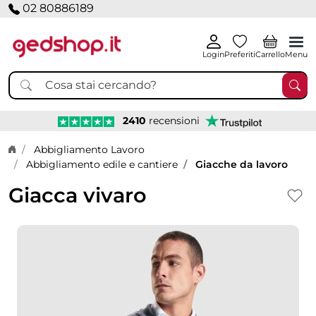
02 80886189
Login
Preferiti
Carrello
Menu
2410
recensioni
Home page
Abbigliamento Lavoro
Abbigliamento edile e cantiere
Giacche da lavoro
Giacca vivaro