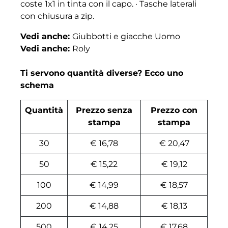
coste 1x1 in tinta con il capo. · Tasche laterali
con chiusura a zip.
Vedi anche:
Giubbotti e giacche Uomo
Vedi anche:
Roly
Ti servono quantità diverse? Ecco uno
schema
Quantità
Prezzo senza
Prezzo con
stampa
stampa
30
€ 16,78
€ 20,47
50
€ 15,22
€ 19,12
100
€ 14,99
€ 18,57
200
€ 14,88
€ 18,13
500
€ 14,25
€ 17,68