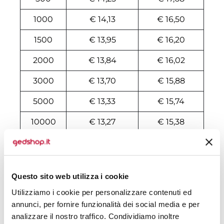
1000
€ 14,13
€ 16,50
1500
€ 13,95
€ 16,20
2000
€ 13,84
€ 16,02
3000
€ 13,70
€ 15,88
5000
€ 13,33
€ 15,74
10000
€ 13,27
€ 15,38
Tecniche di stampa
Questo sito web utilizza i cookie
Area di personalizzazione
Utilizziamo i cookie per personalizzare contenuti ed
annunci, per fornire funzionalità dei social media e per
Domande e risposte
analizzare il nostro traffico. Condividiamo inoltre