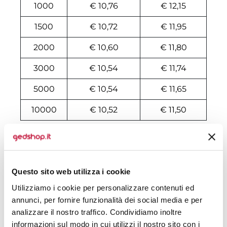
1000
€ 10,76
€ 12,15
1500
€ 10,72
€ 11,95
2000
€ 10,60
€ 11,80
3000
€ 10,54
€ 11,74
5000
€ 10,54
€ 11,65
10000
€ 10,52
€ 11,50
Tecniche di stampa
Area di personalizzazione
Questo sito web utilizza i cookie
Utilizziamo i cookie per personalizzare contenuti ed
Domande e risposte
annunci, per fornire funzionalità dei social media e per
analizzare il nostro traffico. Condividiamo inoltre
informazioni sul modo in cui utilizzi il nostro sito con i