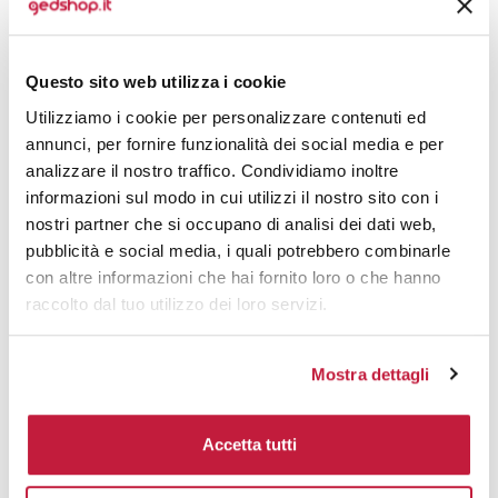
5000
€ 1,94
€ 1,94
6000
€ 1,91
€ 1,91
Questo sito web utilizza i cookie
7000
€ 1,89
€ 1,89
Utilizziamo i cookie per personalizzare contenuti ed
annunci, per fornire funzionalità dei social media e per
8000
€ 1,89
€ 1,89
analizzare il nostro traffico. Condividiamo inoltre
informazioni sul modo in cui utilizzi il nostro sito con i
10000
€ 1,89
€ 1,89
nostri partner che si occupano di analisi dei dati web,
pubblicità e social media, i quali potrebbero combinarle
con altre informazioni che hai fornito loro o che hanno
Tecniche di stampa
raccolto dal tuo utilizzo dei loro servizi.
Domande e risposte
Mostra dettagli
Prodotti alternativi
Accetta tutti