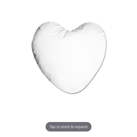
Tap or pinch to expand