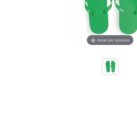
Hover per zoomare