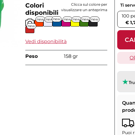
Colori
Clicca sul colore per
Ti ser
visualizzare un anteprima
disponibili
100 p
new
new
new
new
new
new
new
€ 1,
new
CA
Vedi disponibilità
Peso
158 gr
O
Quan
prod
Puoi r