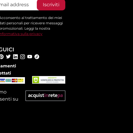
Iscriviti
Acconsento al trattamento dei miei
dati personali per ricevere messaggi
promozionali. Leggi la nostra
informativa sulla privacy
GUICI
amenti
ettati
amo
senti su