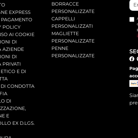
BORRACCE
TO
PERSONALIZZATE
NE EXPRESS
CAPPELLI
 PAGAMENTO
PERSONALIZZATI
Y POLICY
MAGLIETTE
SO AI COOKIE
PERSONALIZZATE
ONI DI
PENNE
A AZIENDE
SE
PERSONALIZZATE
ONI DI
 PRIVATI
Pag
ETICO E DI
acc
TTA
 DI CONDOTTA
FIA
Si
O DI
pre
ZZAZIONE,
NE E
LLO EX D.LGS.
DURA