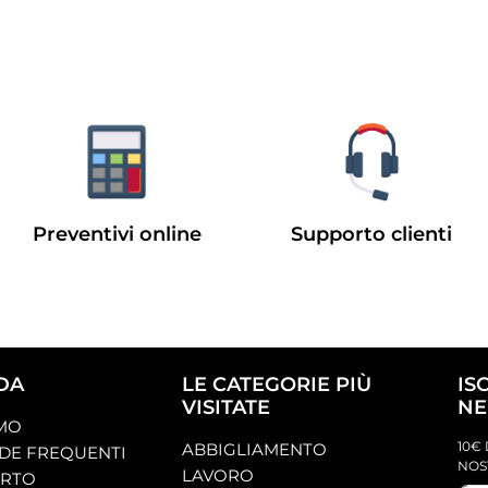
Preventivi online
Supporto clienti
DA
LE CATEGORIE PIÙ
IS
VISITATE
NE
AMO
10€ 
ABBIGLIAMENTO
E FREQUENTI
NOS
LAVORO
ORTO