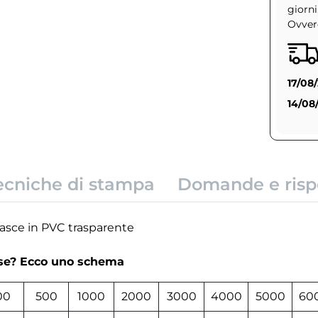
giorni
Ovvero
17/08
14/08
ecniche di stampa
Domande e risp
 fasce in PVC trasparente
rse? Ecco uno schema
00
500
1000
2000
3000
4000
5000
60