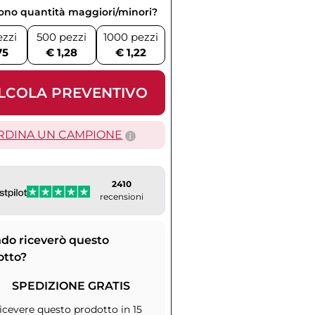
vono quantità maggiori/minori?
ezzi
500 pezzi
1000 pezzi
75
€ 1,28
€ 1,22
LCOLA PREVENTIVO
RDINA UN CAMPIONE
2410
recensioni
do riceverò questo
otto?
SPEDIZIONE GRATIS
icevere questo prodotto in 15