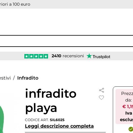
iori a 100 euro
2410
recensioni
stivi
Infradito
infradito
Prez
da:
playa
€ 1,1
Iva
esclu
CODICE ART.
SIL6025
Leggi descrizione completa