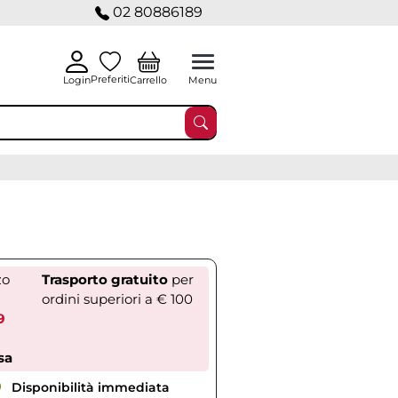
02 80886189
Preferiti
Carrello
Login
Menu
zo
Trasporto gratuito
per
ordini superiori a € 100
9
sa
Disponibilità immediata