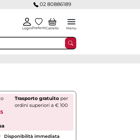
02 80886189
Preferiti
Carrello
Login
Menu
zo
Trasporto gratuito
per
ordini superiori a € 100
05
sa
Disponibilità immediata