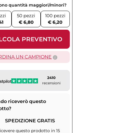
vono quantità maggiori/minori?
zzi
50 pezzi
100 pezzi
41
€ 6,80
€ 6,20
LCOLA PREVENTIVO
RDINA UN CAMPIONE
2410
recensioni
do riceverò questo
otto?
SPEDIZIONE GRATIS
icevere questo prodotto in 15