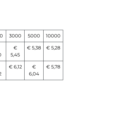
0
3000
5000
10000
€
€ 5,38
€ 5,28
0
5,45
€ 6,12
€
€ 5,78
2
6,04