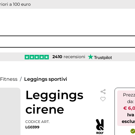
iori a 100 euro
2410
recensioni
Fitness
Leggings sportivi
Leggings
Prez
da:
cirene
€ 6,
Iva
esclu
CODICE ART.
LG0399