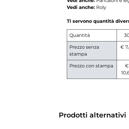
Vedi anche:
Pantaloni e l
Vedi anche:
Roly
Ti servono quantità dive
Quantità
3
Prezzo senza
€ 7,
stampa
Prezzo con stampa
€
10,
Prodotti alternativi