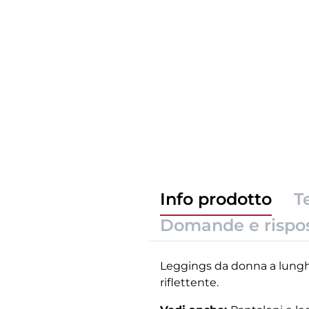
Info prodotto
T
Domande e rispo
Leggings da donna a lunghe
riflettente.