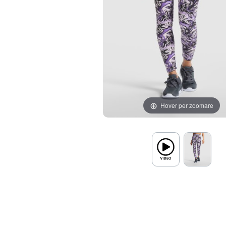
Hover per zoomare