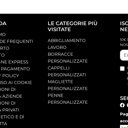
DA
LE CATEGORIE PIÙ
IS
VISITATE
NE
AMO
10€ 
ABBIGLIAMENTO
E FREQUENTI
NOS
LAVORO
ORTO
BORRACCE
TO
PERSONALIZZATE
NE EXPRESS
CAPPELLI
 PAGAMENTO
PERSONALIZZATI
Y POLICY
MAGLIETTE
SO AI COOKIE
PERSONALIZZATE
ONI DI
PENNE
A AZIENDE
SE
PERSONALIZZATE
ONI DI
 PRIVATI
Pag
ETICO E DI
acc
TTA