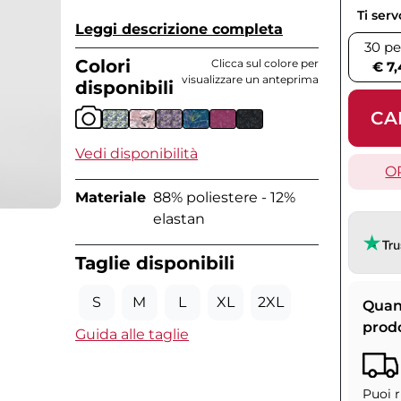
Ti ser
Leggi descrizione completa
30 pe
Colori
Clicca sul colore per
€ 7,
visualizzare un anteprima
disponibili
CA
Vedi disponibilità
O
Materiale
88% poliestere - 12%
elastan
Taglie disponibili
S
M
L
XL
2XL
Quan
prod
Guida alle taglie
Puoi r