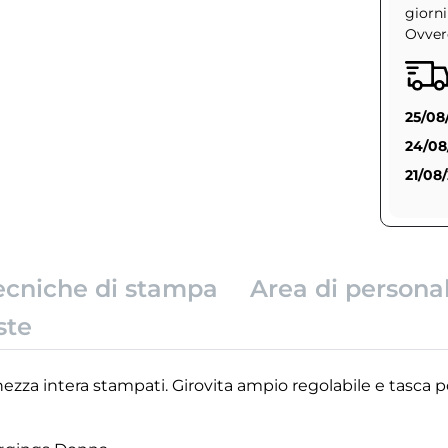
giorni
Ovvero
25/08
24/08
21/08
ecniche di stampa
Area di persona
ste
zza intera stampati. Girovita ampio regolabile e tasca p