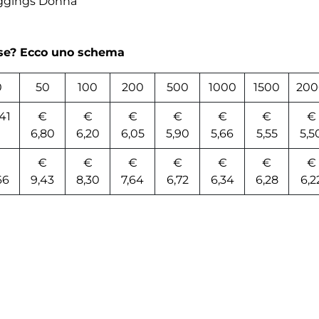
eggings Donna
rse? Ecco uno schema
0
50
100
200
500
1000
1500
200
41
€
€
€
€
€
€
€
6,80
6,20
6,05
5,90
5,66
5,55
5,5
€
€
€
€
€
€
€
66
9,43
8,30
7,64
6,72
6,34
6,28
6,2