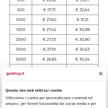
500
€ 27,71
€ 32,64
1000
€ 27,60
€ 31,31
1500
€ 27,42
€ 30,98
2000
€ 27,33
€ 30,80
3000
€ 27,19
€ 30,63
5000
€ 26,83
€ 30,34
10000
€ 26,78
€ 29,84
Tecniche di stampa
Questo sito web utilizza i cookie
Area di personalizzazione
Utilizziamo i cookie per personalizzare contenuti ed
annunci, per fornire funzionalità dei social media e per