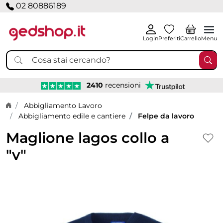
02 80886189
Login
Preferiti
Carrello
Menu
2410
recensioni
Home page
Abbigliamento Lavoro
Abbigliamento edile e cantiere
Felpe da lavoro
Maglione lagos collo a
"v"