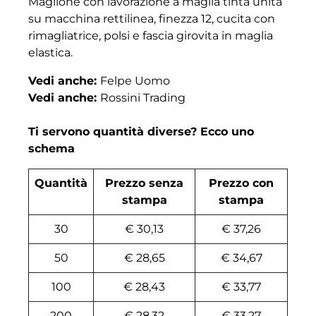
Maglione con lavorazione a maglia tinta unita
su macchina rettilinea, finezza 12, cucita con
rimagliatrice, polsi e fascia girovita in maglia
elastica.
Vedi anche:
Felpe Uomo
Vedi anche:
Rossini Trading
Ti servono quantità diverse? Ecco uno
schema
Quantità
Prezzo senza
Prezzo con
stampa
stampa
30
€ 30,13
€ 37,26
50
€ 28,65
€ 34,67
100
€ 28,43
€ 33,77
200
€ 28,32
€ 33,27