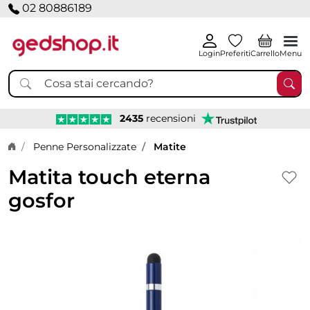
02 80886189
Login
Preferiti
Carrello
Menu
2435
recensioni
Home page
Penne Personalizzate
Matite
Matita touch eterna
gosfor