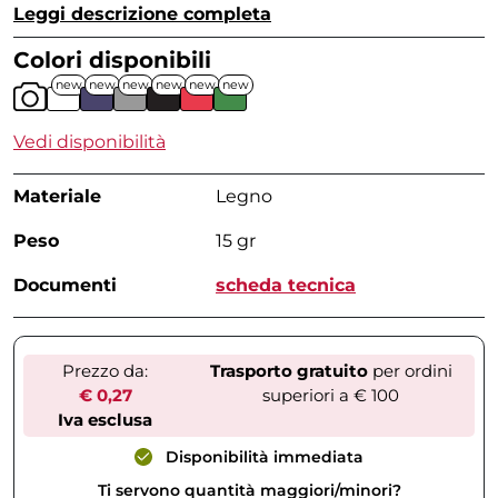
Leggi descrizione completa
Colori disponibili
new
new
new
new
new
new
Vedi disponibilità
Materiale
Legno
Peso
15 gr
Documenti
scheda tecnica
Prezzo da:
Trasporto gratuito
per ordini
€ 0,27
superiori a € 100
Iva esclusa
Disponibilità immediata
Ti servono quantità maggiori/minori?