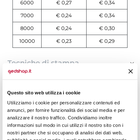
6000
€ 0,27
€ 0,34
7000
€ 0,24
€ 0,34
8000
€ 0,24
€ 0,30
10000
€ 0,23
€ 0,29
Tecniche di stampa
Area di personalizzazione
Questo sito web utilizza i cookie
Domande e risposte
Utilizziamo i cookie per personalizzare contenuti ed
annunci, per fornire funzionalità dei social media e per
analizzare il nostro traffico. Condividiamo inoltre
Prodotti alternativi
informazioni sul modo in cui utilizzi il nostro sito con i
nostri partner che si occupano di analisi dei dati web,