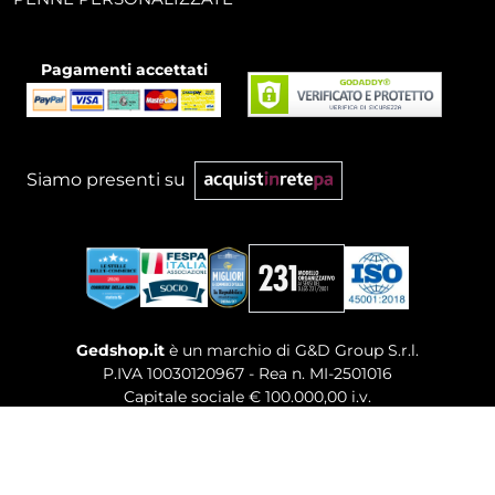
Pagamenti accettati
Siamo presenti su
Gedshop.it
è un marchio di G&D Group S.r.l.
P.IVA 10030120967 - Rea n. MI-2501016
Capitale sociale € 100.000,00 i.v.
Sede legale, Uffici Commerciali: Via Giuseppe Govone,
14 - 20154 Milano (MI)
Tel. 02 80886189
-
Mail. commerciale@gedshop.it