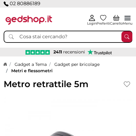
02 80886189
Login
Preferiti
Carrello
Menu
2411
recensioni
Home page
Gadget a Tema
Gadget per bricolage
Metri e flessometri
Metro retrattile 5m