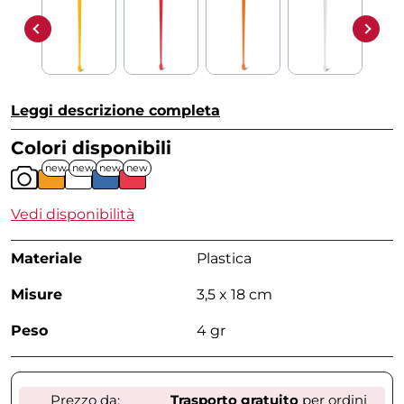
Leggi descrizione completa
Colori disponibili
new
new
new
new
Vedi disponibilità
Materiale
Plastica
Misure
3,5 x 18 cm
Peso
4 gr
Prezzo da:
Trasporto gratuito
per ordini