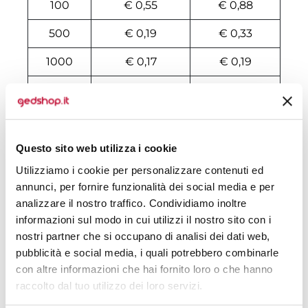
100
€ 0,55
€ 0,88
500
€ 0,19
€ 0,33
1000
€ 0,17
€ 0,19
2000
€ 0,16
€ 0,19
3000
€ 0,16
€ 0,18
4000
€ 0,15
€ 0,18
Questo sito web utilizza i cookie
Utilizziamo i cookie per personalizzare contenuti ed
5000
€ 0,15
€ 0,18
annunci, per fornire funzionalità dei social media e per
6000
€ 0,15
€ 0,16
analizzare il nostro traffico. Condividiamo inoltre
informazioni sul modo in cui utilizzi il nostro sito con i
7000
€ 0,15
€ 0,16
nostri partner che si occupano di analisi dei dati web,
pubblicità e social media, i quali potrebbero combinarle
8000
€ 0,15
€ 0,15
con altre informazioni che hai fornito loro o che hanno
raccolto dal tuo utilizzo dei loro servizi.
10000
€ 0,13
€ 0,14