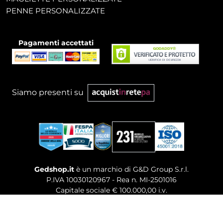
PENNE PERSONALIZZATE
Pagamenti accettati
Siamo presenti su
Gedshop.it
è un marchio di G&D Group S.r.l.
P.IVA 10030120967 - Rea n. MI-2501016
Capitale sociale € 100.000,00 i.v.
Sede legale, Uffici Commerciali: Via Giuseppe Govone,
14 - 20154 Milano (MI)
Tel. 02 80886189
-
Mail. commerciale@gedshop.it