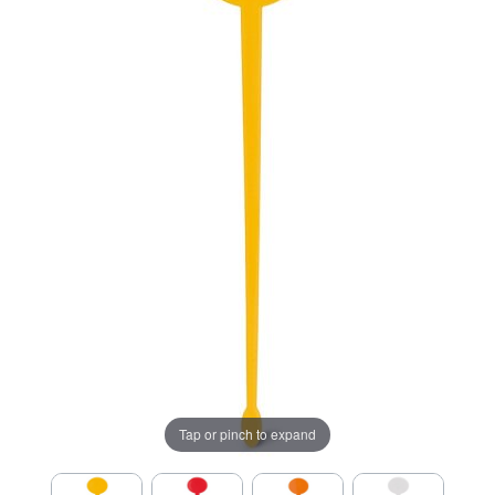
Tap or pinch to expand