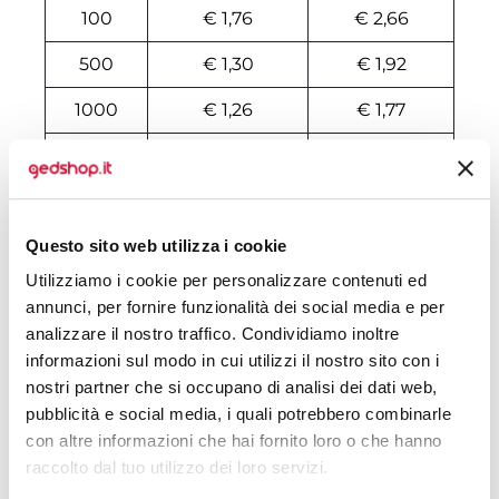
100
€ 1,76
€ 2,66
500
€ 1,30
€ 1,92
1000
€ 1,26
€ 1,77
2000
€ 1,23
€ 1,61
3000
€ 1,22
€ 1,57
Questo sito web utilizza i cookie
4000
€ 1,20
€ 1,51
Utilizziamo i cookie per personalizzare contenuti ed
5000
€ 1,17
€ 1,46
annunci, per fornire funzionalità dei social media e per
analizzare il nostro traffico. Condividiamo inoltre
6000
€ 1,14
€ 1,43
informazioni sul modo in cui utilizzi il nostro sito con i
7000
€ 1,13
€ 1,41
nostri partner che si occupano di analisi dei dati web,
pubblicità e social media, i quali potrebbero combinarle
8000
€ 1,13
€ 1,39
con altre informazioni che hai fornito loro o che hanno
raccolto dal tuo utilizzo dei loro servizi.
10000
€ 1,13
€ 1,34