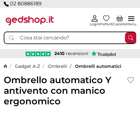
02 80886189
Login
Preferiti
Carrello
Menu
2410
recensioni
Home page
Gadget A-Z
Ombrelli
Ombrelli automatici
Ombrello automatico Y
antivento con manico
ergonomico