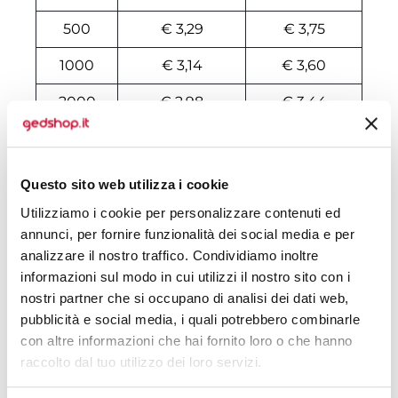
500
€ 3,29
€ 3,75
1000
€ 3,14
€ 3,60
2000
€ 2,98
€ 3,44
3000
€ 2,90
€ 3,41
4000
€ 2,90
€ 3,39
Questo sito web utilizza i cookie
5000
€ 2,90
€ 3,35
Utilizziamo i cookie per personalizzare contenuti ed
annunci, per fornire funzionalità dei social media e per
6000
€ 2,83
€ 3,33
analizzare il nostro traffico. Condividiamo inoltre
informazioni sul modo in cui utilizzi il nostro sito con i
7000
€ 2,83
€ 3,29
nostri partner che si occupano di analisi dei dati web,
pubblicità e social media, i quali potrebbero combinarle
8000
€ 2,83
€ 3,28
con altre informazioni che hai fornito loro o che hanno
10000
€ 2,83
€ 3,24
raccolto dal tuo utilizzo dei loro servizi.