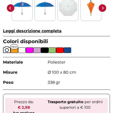
Leggi descrizione completa
Colori disponibili
new
Materiale
Poliester
Misure
Ø 100 x 80 cm
Peso
338 gr
Prezzo da:
Trasporto gratuito
per ordini
€ 2,98
superiori a € 100
Iva esclusa