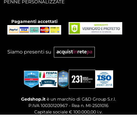
PENNE PERSONALIZZATE
Pagamenti accettati
Siamo presenti su
Gedshop.it
è un marchio di G&D Group S.r.l.
P.IVA 10030120967 - Rea n. MI-2501016
Capitale sociale € 100.000,00 i.v.
Sede legale, Uffici Commerciali: Via Giuseppe Govone,
14 - 20154 Milano (MI)
Tel. 02 80886189
-
Mail. commerciale@gedshop.it