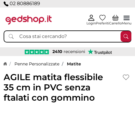
02 80886189
Login
Preferiti
Carrello
Menu
2410
recensioni
Home page
Penne Personalizzate
Matite
AGILE matita flessibile
35 cm in PVC senza
ftalati con gommino