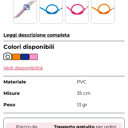
Leggi descrizione completa
Colori disponibili
Vedi disponibilità
Materiale
PVC
Misure
35 cm
Peso
13 gr
Prezzo da:
Trasporto gratuito
per ordini