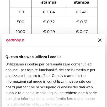
stampa
stampa
100
€ 0,84
€ 1,40
500
€ 0,32
€ 0,61
1000
€ 0,29
€ 0,47
2000
€ 0,29
€ 0,42
3000
€ 0,29
€ 0,38
Questo sito web utilizza i cookie
4000
€ 0,29
€ 0,36
Utilizziamo i cookie per personalizzare contenuti ed
annunci, per fornire funzionalità dei social media e per
5000
€ 0,29
€ 0,35
analizzare il nostro traffico. Condividiamo inoltre
6000
€ 0,29
€ 0,34
informazioni sul modo in cui utilizzi il nostro sito con i
nostri partner che si occupano di analisi dei dati web,
7000
€ 0,28
€ 0,34
pubblicità e social media, i quali potrebbero combinarle
con altre informazioni che hai fornito loro o che hanno
8000
€ 0,28
€ 0,31
raccolto dal tuo utilizzo dei loro servizi.